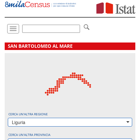
Vai
direttamente
a:
Contenuto
Ricerca
Toggle
navigation
.
SAN BARTOLOMEO AL MARE
CERCA UN'ALTRA REGIONE
Liguria
CERCA UN'ALTRA PROVINCIA