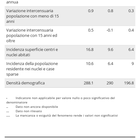
annua
Variazione intercensuaria
0.9
0.8
0.3
popolazione con meno di 15
anni
Variazione intercensuaria
0.5
-0.1
0.4
popolazione con 15 anni ed
oltre
Incidenza superficie centri e
16.8
9.6
6.4
nuclei abitati
Incidenza della popolazione
10.6
6.4
9
residente nei nuclei e case
sparse
Densità demografica
288.1
290
196.8
-
Indicatore non applicabile per valore nullo o poco significativo del
denominatore
..
Dato non ancora disponibile
...
Dato non rilevato
....
La mancanza o esiguità del fenomeno rende i valori non significativi