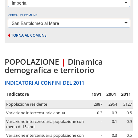
Imperia
CERCA UN COMUNE
San Bartolomeo al Mare
TORNA AL COMUNE
POPOLAZIONE
|
Dinamica
demografica e territorio
INDICATORI AI CONFINI DEL 2011
Indicatore
1991
2001
2011
Popolazione residente
2887
2964
3127
Variazione intercensuaria annua
0.3
0.3
0.5
Variazione intercensuaria popolazione con
-
0.1
0.9
meno di 15 anni
Variazione intercensuaria popolazione con
-
0.3
0.5