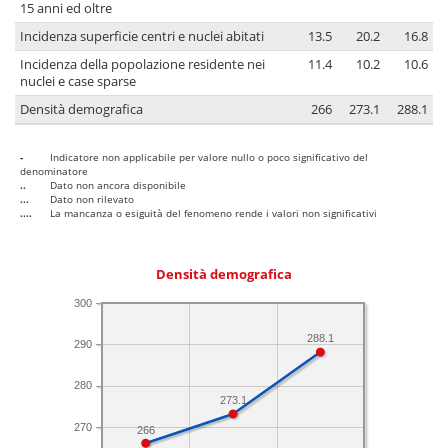
15 anni ed oltre
Incidenza superficie centri e nuclei abitati
13.5
20.2
16.8
Incidenza della popolazione residente nei
11.4
10.2
10.6
nuclei e case sparse
Densità demografica
266
273.1
288.1
-
Indicatore non applicabile per valore nullo o poco significativo del
denominatore
..
Dato non ancora disponibile
...
Dato non rilevato
....
La mancanza o esiguità del fenomeno rende i valori non significativi
Densità demografica
300
288.1
290
280
273.1
270
266