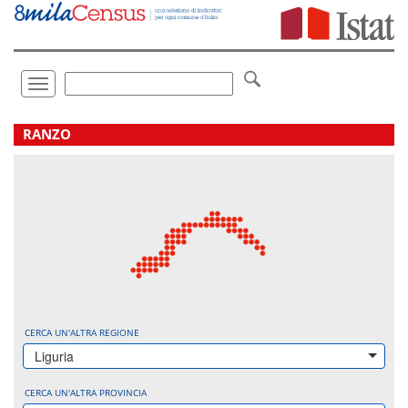
Vai
direttamente
a:
Contenuto
Ricerca
Toggle
navigation
.
RANZO
CERCA UN'ALTRA REGIONE
Liguria
CERCA UN'ALTRA PROVINCIA