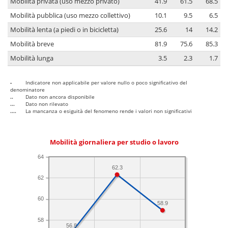
Mobilità privata (uso mezzo privato)
41.9
61.5
68.5
Mobilità pubblica (uso mezzo collettivo)
10.1
9.5
6.5
Mobilità lenta (a piedi o in bicicletta)
25.6
14
14.2
Mobilità breve
81.9
75.6
85.3
Mobilità lunga
3.5
2.3
1.7
-
Indicatore non applicabile per valore nullo o poco significativo del
denominatore
..
Dato non ancora disponibile
...
Dato non rilevato
....
La mancanza o esiguità del fenomeno rende i valori non significativi
Mobilità giornaliera per studio o lavoro
64
62.3
62
60
58.9
58
56.8