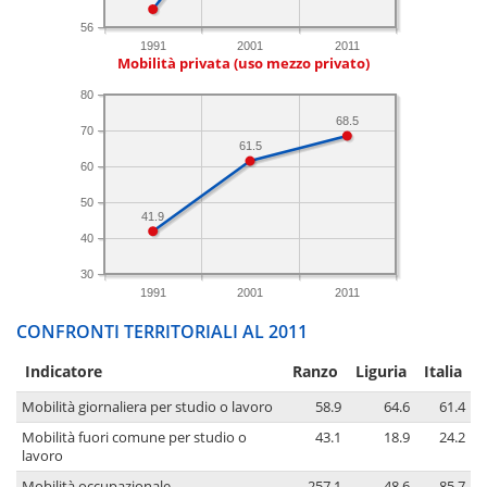
56
1991
2001
2011
Mobilità privata (uso mezzo privato)
80
68.5
70
61.5
60
50
41.9
40
30
1991
2001
2011
CONFRONTI TERRITORIALI AL 2011
Indicatore
Ranzo
Liguria
Italia
Mobilità giornaliera per studio o lavoro
58.9
64.6
61.4
Mobilità fuori comune per studio o
43.1
18.9
24.2
lavoro
Mobilità occupazionale
257.1
48.6
85.7