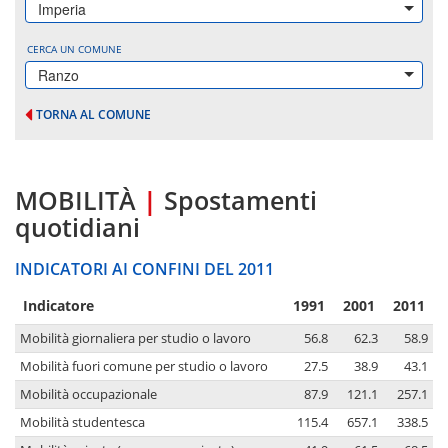
Imperia
CERCA UN COMUNE
Ranzo
TORNA AL COMUNE
MOBILITÀ
|
Spostamenti
quotidiani
INDICATORI AI CONFINI DEL 2011
Indicatore
1991
2001
2011
Mobilità giornaliera per studio o lavoro
56.8
62.3
58.9
Mobilità fuori comune per studio o lavoro
27.5
38.9
43.1
Mobilità occupazionale
87.9
121.1
257.1
Mobilità studentesca
115.4
657.1
338.5