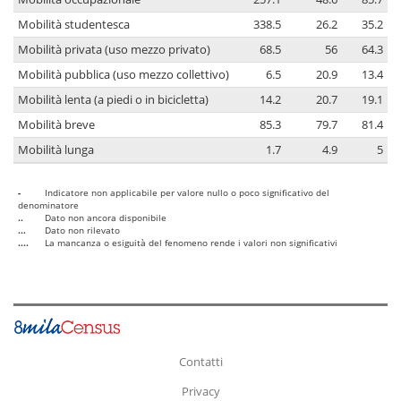
Mobilità studentesca
338.5
26.2
35.2
Mobilità privata (uso mezzo privato)
68.5
56
64.3
Mobilità pubblica (uso mezzo collettivo)
6.5
20.9
13.4
Mobilità lenta (a piedi o in bicicletta)
14.2
20.7
19.1
Mobilità breve
85.3
79.7
81.4
Mobilità lunga
1.7
4.9
5
-
Indicatore non applicabile per valore nullo o poco significativo del
denominatore
..
Dato non ancora disponibile
...
Dato non rilevato
....
La mancanza o esiguità del fenomeno rende i valori non significativi
Contatti
Privacy