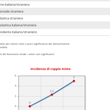
e italiana/straniera
enziale straniera
lastica straniera
lastica italiana/straniera
ndente italiano/straniero
bile per valore nullo o poco significativo del denominatore
nibile
 del fenomeno rende i valori non significativi
Incidenza di coppie miste
6
5
4
2.3
2
0
0