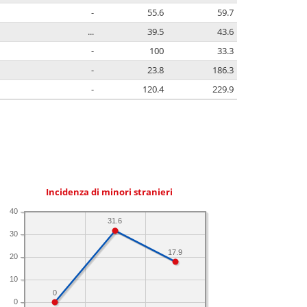
-
55.6
59.7
...
39.5
43.6
-
100
33.3
-
23.8
186.3
-
120.4
229.9
Incidenza di minori stranieri
40
31.6
30
17.9
20
10
0
0