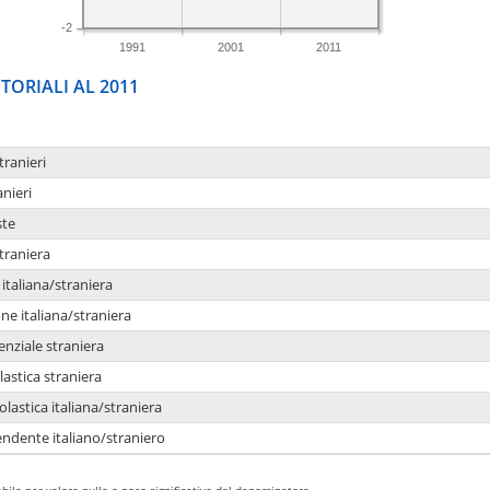
-2
1991
2001
2011
TORIALI AL 2011
tranieri
anieri
ste
traniera
taliana/straniera
e italiana/straniera
enziale straniera
lastica straniera
lastica italiana/straniera
ndente italiano/straniero
bile per valore nullo o poco significativo del denominatore