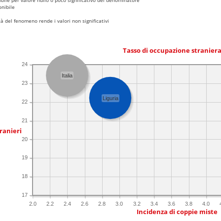
nibile
 del fenomeno rende i valori non significativi
Tasso di occupazione stranier
24
Italia
23
Liguria
22
21
ranieri
20
19
18
17
2.0
2.2
2.4
2.6
2.8
3.0
3.2
3.4
3.6
3.8
4.0
Incidenza di coppie miste