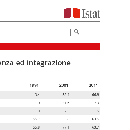
senza ed integrazione
1991
2001
2011
9.4
58.4
66.8
0
31.6
17.9
0
2.3
5
66.7
55.6
63.6
55.8
77.1
63.7