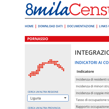
Vai
direttamente
a:
Contenuto
Ricerca
HOME
DOWNLOAD DATI
DOCUMENTAZIONE
LINKS 
.
PORNASSIO
INTEGRAZI
INDICATORI AI CO
Indicatore
Incidenza di residenti s
Incidenza di minori str
CERCA UN'ALTRA REGIONE
Incidenza di coppie mi
Liguria
Tasso di occupazione s
Rapporto occupazione i
CERCA UN'ALTRA PROVINCIA