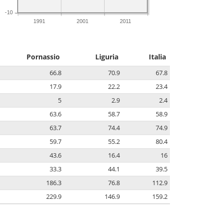
-10
1991
2001
2011
Pornassio
Liguria
Italia
66.8
70.9
67.8
17.9
22.2
23.4
5
2.9
2.4
63.6
58.7
58.9
63.7
74.4
74.9
59.7
55.2
80.4
43.6
16.4
16
33.3
44.1
39.5
186.3
76.8
112.9
229.9
146.9
159.2