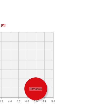
a
[Ø]
Pornassio
4.2
4.4
4.6
4.8
5.0
5.2
5.4