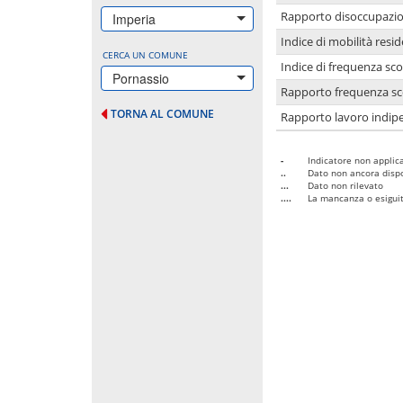
Rapporto disoccupazion
Imperia
Indice di mobilità resid
CERCA UN COMUNE
Indice di frequenza sco
Pornassio
Rapporto frequenza sco
TORNA AL COMUNE
Rapporto lavoro indipe
-
Indicatore non applica
..
Dato non ancora dispo
...
Dato non rilevato
....
La mancanza o esiguità