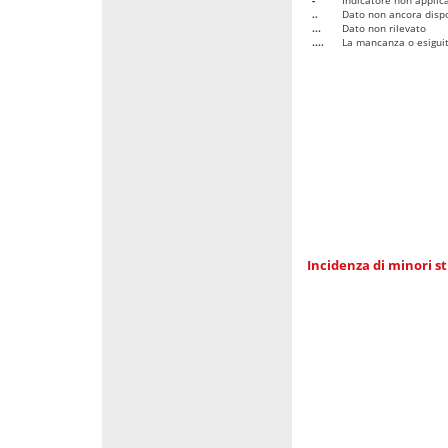
..
Dato non ancora dispo
...
Dato non rilevato
....
La mancanza o esiguità
Incidenza di minori st