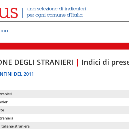
UTILI
ONE DEGLI STRANIERI
|
Indici di pre
NFINI DEL 2011
tranieri
anieri
ste
traniera
taliana/straniera