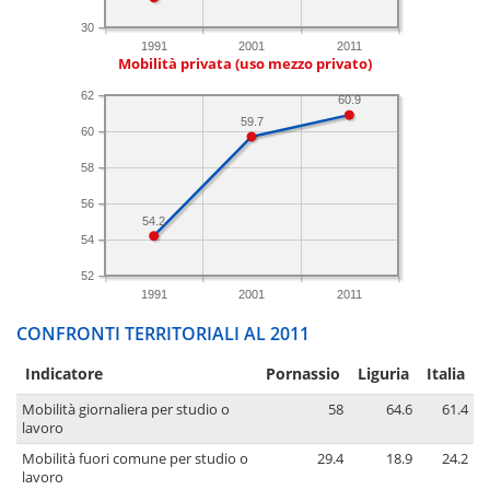
30
1991
2001
2011
Mobilità privata (uso mezzo privato)
62
60.9
59.7
60
58
56
54.2
54
52
1991
2001
2011
CONFRONTI TERRITORIALI AL 2011
Indicatore
Pornassio
Liguria
Italia
Mobilità giornaliera per studio o
58
64.6
61.4
lavoro
Mobilità fuori comune per studio o
29.4
18.9
24.2
lavoro