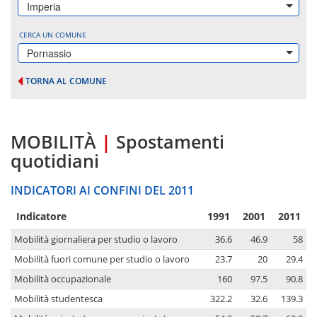
Imperia
CERCA UN COMUNE
Pornassio
TORNA AL COMUNE
MOBILITÀ
|
Spostamenti
quotidiani
INDICATORI AI CONFINI DEL 2011
Indicatore
1991
2001
2011
Mobilità giornaliera per studio o lavoro
36.6
46.9
58
Mobilità fuori comune per studio o lavoro
23.7
20
29.4
Mobilità occupazionale
160
97.5
90.8
Mobilità studentesca
322.2
32.6
139.3