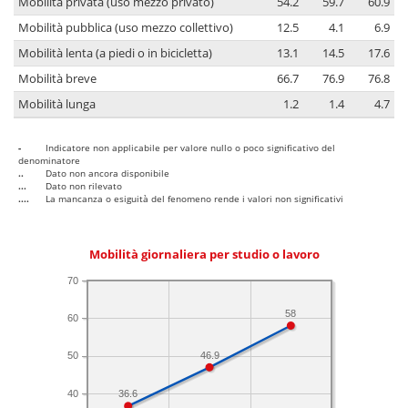
Mobilità privata (uso mezzo privato)
54.2
59.7
60.9
Mobilità pubblica (uso mezzo collettivo)
12.5
4.1
6.9
Mobilità lenta (a piedi o in bicicletta)
13.1
14.5
17.6
Mobilità breve
66.7
76.9
76.8
Mobilità lunga
1.2
1.4
4.7
-
Indicatore non applicabile per valore nullo o poco significativo del
denominatore
..
Dato non ancora disponibile
...
Dato non rilevato
....
La mancanza o esiguità del fenomeno rende i valori non significativi
Mobilità giornaliera per studio o lavoro
70
58
60
46.9
50
40
36.6