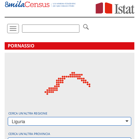
Vai
direttamente
a:
Contenuto
Ricerca
Toggle
navigation
.
PORNASSIO
CERCA UN'ALTRA REGIONE
Liguria
CERCA UN'ALTRA PROVINCIA