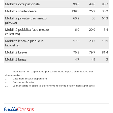
Mobilità occupazionale
90.8
48.6
85.7
Mobilità studentesca
139.3
26.2
35.2
Mobilità privata (uso mezzo
60.9
56
64.3
privato)
Mobilità pubblica (uso mezzo
6.9
20.9
13.4
collettivo)
Mobilità lenta (a piedi o in
17.6
20.7
19.1
bicicletta)
Mobilità breve
76.8
79.7
81.4
Mobilità lunga
4.7
4.9
5
-
Indicatore non applicabile per valore nullo o poco significativo del
denominatore
..
Dato non ancora disponibile
...
Dato non rilevato
....
La mancanza o esiguità del fenomeno rende i valori non significativi