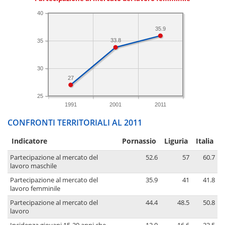
40
35.9
33.8
35
30
27
25
1991
2001
2011
CONFRONTI TERRITORIALI AL 2011
Indicatore
Pornassio
Liguria
Italia
Partecipazione al mercato del
52.6
57
60.7
lavoro maschile
Partecipazione al mercato del
35.9
41
41.8
lavoro femminile
Partecipazione al mercato del
44.4
48.5
50.8
lavoro