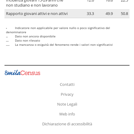
Incidenza giovani 15-29 anni che
12.0
16.6
22.5
non studiano e non lavorano
Rapporto giovani attivi e non attivi
33.3
49.9
50.8
-
Indicatore non applicabile per valore nullo o poco significativo del
denominatore
..
Dato non ancora disponibile
...
Dato non rilevato
....
La mancanza o esiguità del fenomeno rende i valori non significativi
Contatti
Privacy
Note Legali
Web info
Dichiarazione di accessibilità