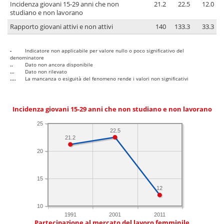
Incidenza giovani 15-29 anni che non
21.2
22.5
12.0
studiano e non lavorano
Rapporto giovani attivi e non attivi
140
133.3
33.3
-
Indicatore non applicabile per valore nullo o poco significativo del
denominatore
..
Dato non ancora disponibile
...
Dato non rilevato
....
La mancanza o esiguità del fenomeno rende i valori non significativi
Incidenza giovani 15-29 anni che non studiano e non lavorano
25
22.5
21.2
20
15
12
10
1991
2001
2011
Partecipazione al mercato del lavoro femminile