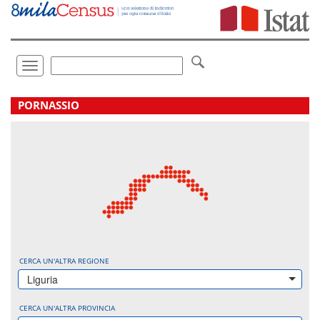
Vai
direttamente
a:
Contenuto
Ricerca
Toggle
navigation
.
PORNASSIO
CERCA UN'ALTRA REGIONE
Liguria
CERCA UN'ALTRA PROVINCIA