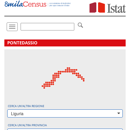
Vai
direttamente
a:
Contenuto
Ricerca
Toggle
navigation
.
PONTEDASSIO
CERCA UN'ALTRA REGIONE
Liguria
CERCA UN'ALTRA PROVINCIA