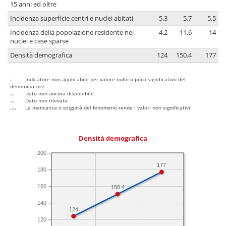
15 anni ed oltre
Incidenza superficie centri e nuclei abitati
5.3
5.7
5.5
Incidenza della popolazione residente nei
4.2
11.6
14
nuclei e case sparse
Densità demografica
124
150.4
177
-
Indicatore non applicabile per valore nullo o poco significativo del
denominatore
..
Dato non ancora disponibile
...
Dato non rilevato
....
La mancanza o esiguità del fenomeno rende i valori non significativi
Densità demografica
200
177
180
160
150.4
140
124
120