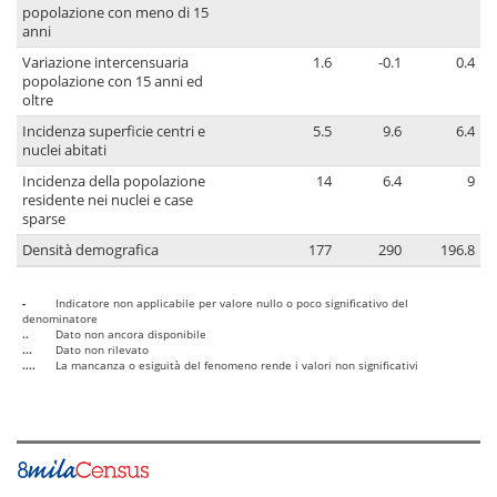
popolazione con meno di 15
anni
Variazione intercensuaria
1.6
-0.1
0.4
popolazione con 15 anni ed
oltre
Incidenza superficie centri e
5.5
9.6
6.4
nuclei abitati
Incidenza della popolazione
14
6.4
9
residente nei nuclei e case
sparse
Densità demografica
177
290
196.8
-
Indicatore non applicabile per valore nullo o poco significativo del
denominatore
..
Dato non ancora disponibile
...
Dato non rilevato
....
La mancanza o esiguità del fenomeno rende i valori non significativi