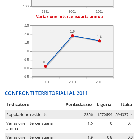
100
1991
2001
2011
Variazione intercensuaria annua
2.5
1.9
2.0
1.6
1.5
1.0
0.5
0.1
0.0
-0.5
1991
2001
2011
CONFRONTI TERRITORIALI AL 2011
Indicatore
Pontedassio
Liguria
Italia
Popolazione residente
2356
1570694
59433744
Variazione intercensuaria
1.6
0
0.4
annua
Variazione intercensuaria
1.9
0.8
0.3