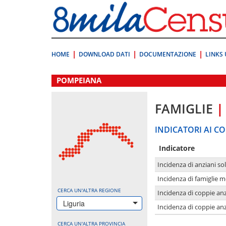
Vai
direttamente
a:
Contenuto
Ricerca
HOME
DOWNLOAD DATI
DOCUMENTAZIONE
LINKS 
.
POMPEIANA
FAMIGLIE
|
INDICATORI AI CO
Indicatore
Incidenza di anziani sol
Incidenza di famiglie 
CERCA UN'ALTRA REGIONE
Incidenza di coppie anz
Liguria
Incidenza di coppie anz
CERCA UN'ALTRA PROVINCIA