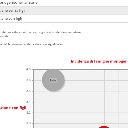
monogenitoriali anziane
iane senza figli
iane con figli
bile per valore nullo o poco significativo del denominatore
nibile
 del fenomeno rende i valori non significativi
Incidenza di famiglie monogen
4.0
3.8
Italia
3.6
3.4
ziane con figli
3.2
3.0