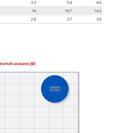
3.3
5.4
4.6
16
18.7
14.2
2.8
3.7
3.8
itoriali anziane
[Ø]
Liguria