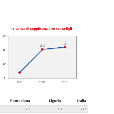
Incidenza di coppie anziane senza figli
20
16
15.2
15
10
6.9
5
1991
2001
2011
Pompeiana
Liguria
Italia
38.1
33.3
27.1