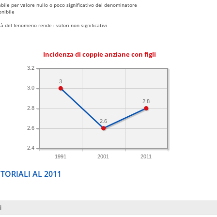
bile per valore nullo o poco significativo del denominatore
nibile
 del fenomeno rende i valori non significativi
Incidenza di coppie anziane con figli
3.2
3
3.0
2.8
2.8
2.6
2.6
2.4
1991
2001
2011
TORIALI AL 2011
i