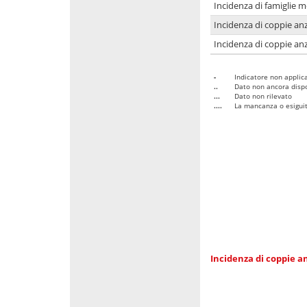
Incidenza di famiglie 
Incidenza di coppie anz
Incidenza di coppie anz
-
Indicatore non applica
..
Dato non ancora dispo
...
Dato non rilevato
....
La mancanza o esiguità
Incidenza di coppie an