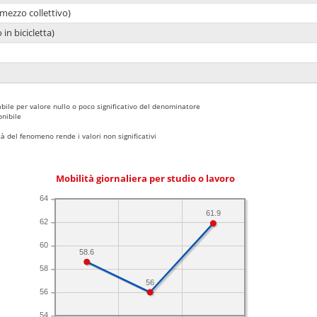
mezzo collettivo)
 in bicicletta)
bile per valore nullo o poco significativo del denominatore
nibile
 del fenomeno rende i valori non significativi
Mobilità giornaliera per studio o lavoro
64
61.9
62
60
58.6
58
56
56
54