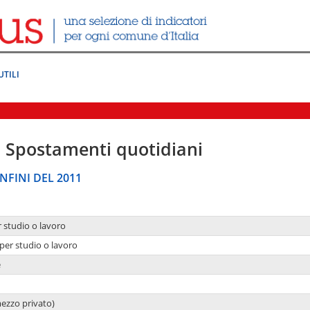
UTILI
|
Spostamenti quotidiani
NFINI DEL 2011
r studio o lavoro
per studio o lavoro
e
mezzo privato)