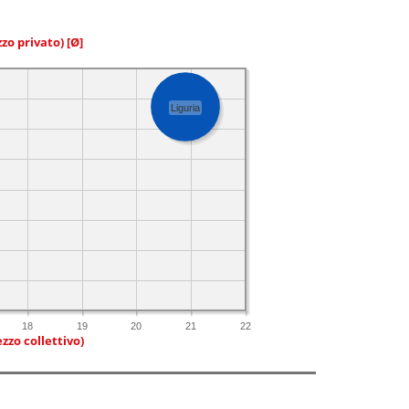
zzo privato)
[Ø]
Liguria
18
19
20
21
22
zzo collettivo)