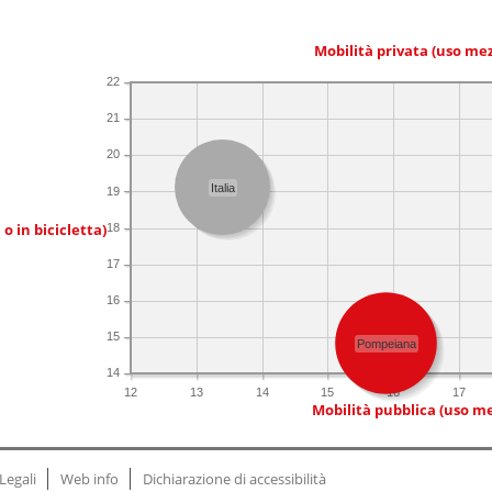
Mobilità privata (uso me
22
21
20
Italia
19
 o in bicicletta)
18
17
16
15
Pompeiana
14
12
13
14
15
16
17
Mobilità pubblica (uso me
Legali
Web info
Dichiarazione di accessibilità