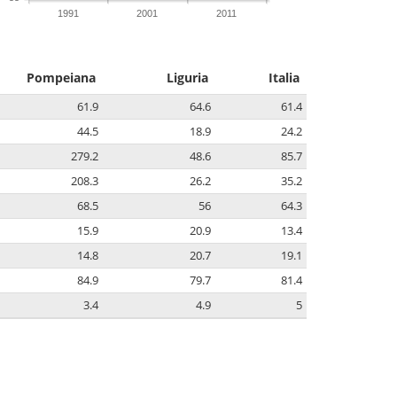
1991
2001
2011
Pompeiana
Liguria
Italia
61.9
64.6
61.4
44.5
18.9
24.2
279.2
48.6
85.7
208.3
26.2
35.2
68.5
56
64.3
15.9
20.9
13.4
14.8
20.7
19.1
84.9
79.7
81.4
3.4
4.9
5