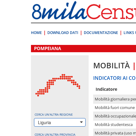
Vai
direttamente
a:
Contenuto
Ricerca
HOME
DOWNLOAD DATI
DOCUMENTAZIONE
LINKS 
.
POMPEIANA
MOBILITÀ
INDICATORI AI CO
Indicatore
Mobilità giornaliera pe
Mobilità fuori comune 
CERCA UN'ALTRA REGIONE
Mobilità occupazional
Liguria
Mobilità studentesca
Mobilità privata (uso 
CERCA UN'ALTRA PROVINCIA