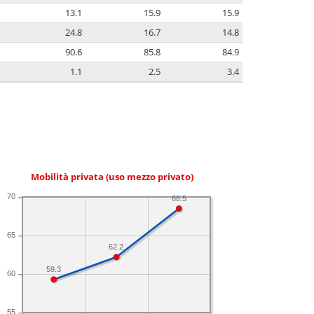
13.1
15.9
15.9
24.8
16.7
14.8
90.6
85.8
84.9
1.1
2.5
3.4
Mobilità privata (uso mezzo privato)
70
68.5
65
62.2
59.3
60
55