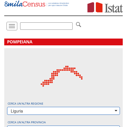
Vai
direttamente
a:
Contenuto
Ricerca
Toggle
navigation
.
POMPEIANA
CERCA UN'ALTRA REGIONE
Liguria
CERCA UN'ALTRA PROVINCIA