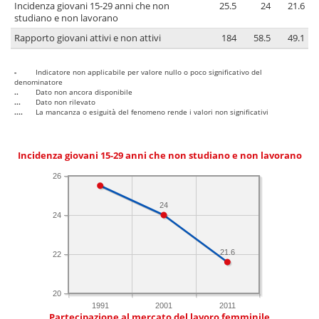
Incidenza giovani 15-29 anni che non
25.5
24
21.6
studiano e non lavorano
Rapporto giovani attivi e non attivi
184
58.5
49.1
-
Indicatore non applicabile per valore nullo o poco significativo del
denominatore
..
Dato non ancora disponibile
...
Dato non rilevato
....
La mancanza o esiguità del fenomeno rende i valori non significativi
Incidenza giovani 15-29 anni che non studiano e non lavorano
26
24
24
21.6
22
20
1991
2001
2011
Partecipazione al mercato del lavoro femminile