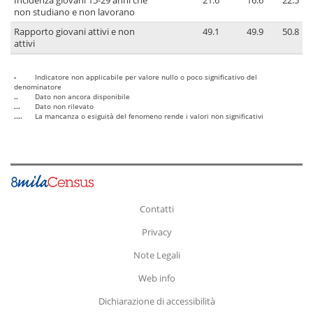
Incidenza giovani 15-29 anni che
21.6
16.6
22.5
non studiano e non lavorano
Rapporto giovani attivi e non
49.1
49.9
50.8
attivi
-
Indicatore non applicabile per valore nullo o poco significativo del
denominatore
..
Dato non ancora disponibile
...
Dato non rilevato
....
La mancanza o esiguità del fenomeno rende i valori non significativi
Contatti
Privacy
Note Legali
Web info
Dichiarazione di accessibilità