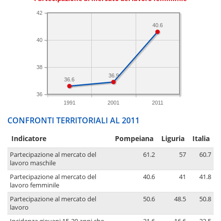
42
40.6
40
38
36.9
36.6
36
1991
2001
2011
CONFRONTI TERRITORIALI AL 2011
Indicatore
Pompeiana
Liguria
Italia
Partecipazione al mercato del
61.2
57
60.7
lavoro maschile
Partecipazione al mercato del
40.6
41
41.8
lavoro femminile
Partecipazione al mercato del
50.6
48.5
50.8
lavoro