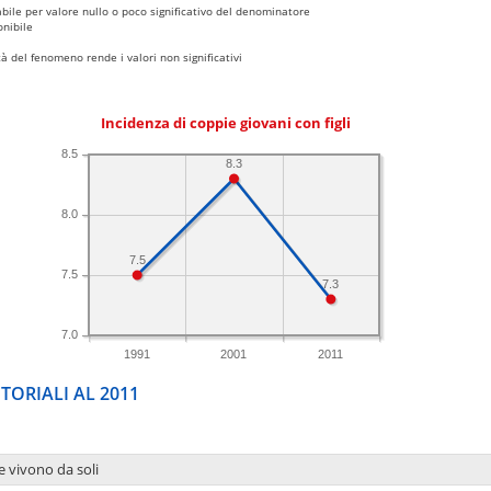
bile per valore nullo o poco significativo del denominatore
nibile
 del fenomeno rende i valori non significativi
Incidenza di coppie giovani con figli
8.5
8.3
8.0
7.5
7.5
7.3
7.0
1991
2001
2011
TORIALI AL 2011
e vivono da soli