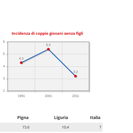
Incidenza di coppie giovani senza figli
6
5.4
5
4.3
4
3.2
3
2
1991
2001
2011
Pigna
Liguria
Italia
15.6
10.4
7