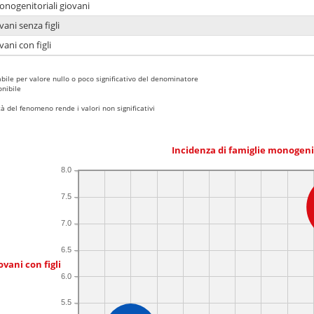
onogenitoriali giovani
ani senza figli
ani con figli
bile per valore nullo o poco significativo del denominatore
nibile
 del fenomeno rende i valori non significativi
Incidenza di famiglie monogeni
8.0
7.5
7.0
6.5
ovani con figli
6.0
5.5