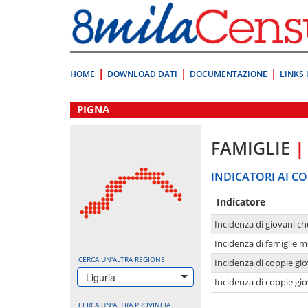
Vai
direttamente
a:
Contenuto
Ricerca
HOME
DOWNLOAD DATI
DOCUMENTAZIONE
LINKS 
.
PIGNA
FAMIGLIE
|
INDICATORI AI CO
Indicatore
Incidenza di giovani ch
Incidenza di famiglie m
CERCA UN'ALTRA REGIONE
Incidenza di coppie giov
Liguria
Incidenza di coppie giov
CERCA UN'ALTRA PROVINCIA