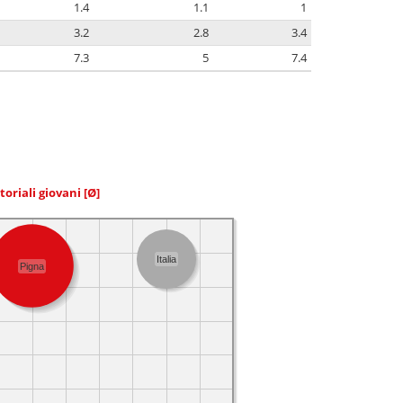
1.4
1.1
1
3.2
2.8
3.4
7.3
5
7.4
toriali giovani
[Ø]
Italia
Pigna