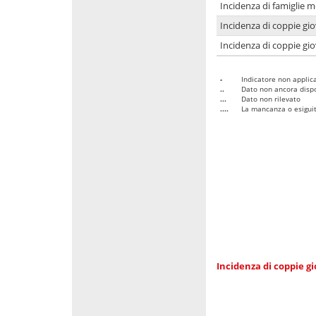
Incidenza di famiglie m
Incidenza di coppie giov
Incidenza di coppie giov
-
Indicatore non applica
..
Dato non ancora dispo
...
Dato non rilevato
....
La mancanza o esiguità
Incidenza di coppie gi