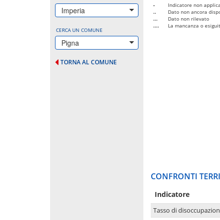
-
Indicatore non applica
Imperia
..
Dato non ancora dispo
...
Dato non rilevato
....
La mancanza o esiguità
CERCA UN COMUNE
Pigna
TORNA AL COMUNE
CONFRONTI TERRI
Indicatore
Tasso di disoccupazio