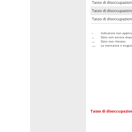
Tasso di disoccupazio
Tasso di disoccupazio
Tasso di disoccupazion
-
Indicatore non applica
..
Dato non ancora dispo
...
Dato non rilevato
....
La mancanza o esiguità
Tasso di disoccupazi