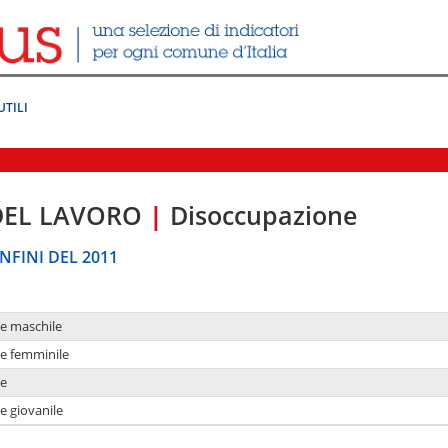
UTILI
DEL LAVORO
|
Disoccupazione
NFINI DEL 2011
ne maschile
ne femminile
ne
e giovanile