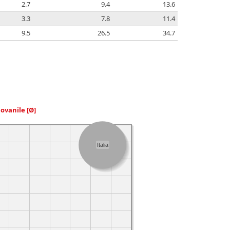
2.7
9.4
13.6
3.3
7.8
11.4
9.5
26.5
34.7
iovanile
[Ø]
Italia