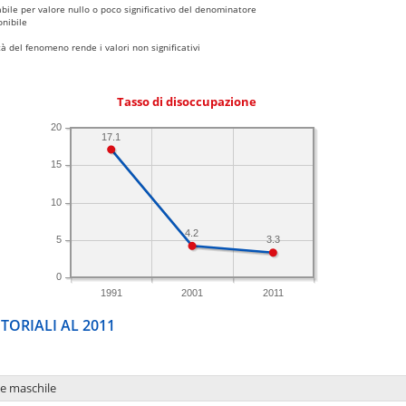
bile per valore nullo o poco significativo del denominatore
nibile
 del fenomeno rende i valori non significativi
Tasso di disoccupazione
20
17.1
15
10
4.2
5
3.3
0
1991
2001
2011
TORIALI AL 2011
ne maschile