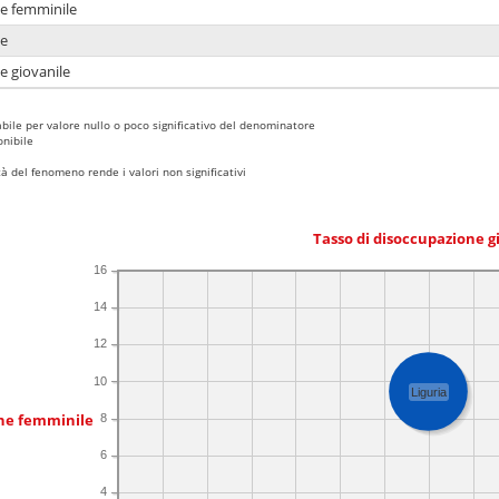
ne femminile
ne
e giovanile
bile per valore nullo o poco significativo del denominatore
nibile
 del fenomeno rende i valori non significativi
Tasso di disoccupazione g
16
14
12
10
Liguria
one femminile
8
6
4