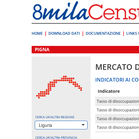
Vai
direttamente
a:
Contenuto
Ricerca
HOME
DOWNLOAD DATI
DOCUMENTAZIONE
LINKS 
.
PIGNA
MERCATO 
INDICATORI AI CO
Indicatore
Tasso di disoccupazio
Tasso di disoccupazio
CERCA UN'ALTRA REGIONE
Tasso di disoccupazio
Liguria
Tasso di disoccupazion
CERCA UN'ALTRA PROVINCIA