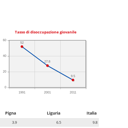
Tasso di disoccupazione giovanile
60
52
40
27.8
20
9.5
0
1991
2001
2011
Pigna
Liguria
Italia
3.9
6.5
9.8