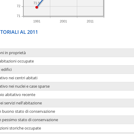
71.9
72
71
1991
2001
2011
TORIALI AL 2011
oni in proprietà
 abitazioni occupate
 edifici
tivo nei centri abitati
ativo nei nuclei e case sparse
io abitativo recente
ei servizi nell'abitazione
 in buono stato di conservazione
 in pessimo stato di conservazione
azioni storiche occupate