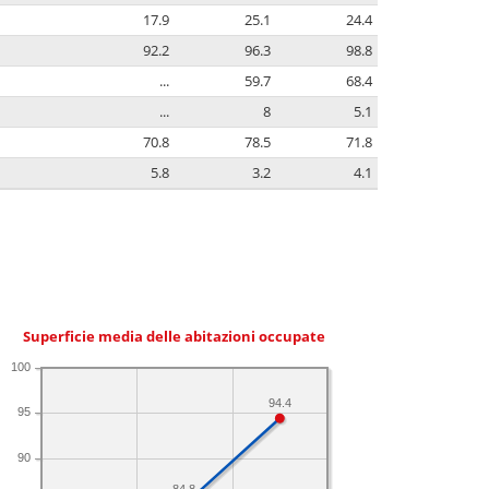
17.9
25.1
24.4
92.2
96.3
98.8
...
59.7
68.4
...
8
5.1
70.8
78.5
71.8
5.8
3.2
4.1
Superficie media delle abitazioni occupate
100
94.4
95
90