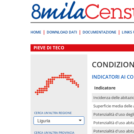
Vai
direttamente
a:
Contenuto
Ricerca
HOME
DOWNLOAD DATI
DOCUMENTAZIONE
LINKS 
.
PIEVE DI TECO
CONDIZION
INDICATORI AI CO
Indicatore
Incidenza delle abitazi
Superficie media delle
CERCA UN'ALTRA REGIONE
Potenzialità d'uso degli
Liguria
Potenzialità d'uso abita
Potenzialità d'uso abit
CERCA UN'ALTRA PROVINCIA