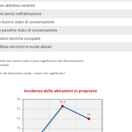
io abitativo recente
ei servizi nell'abitazione
 in buono stato di conservazione
 in pessimo stato di conservazione
azioni storiche occupate
lizia nei centri e nuclei abitati
bile per valore nullo o poco significativo del denominatore
nibile
 del fenomeno rende i valori non significativi
Incidenza delle abitazioni in proprietà
76
75.3
75
74
74
73