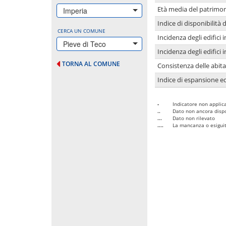
Età media del patrimon
Imperia
Indice di disponibilità d
CERCA UN COMUNE
Incidenza degli edifici
Pieve di Teco
Incidenza degli edifici
TORNA AL COMUNE
Consistenza delle abit
Indice di espansione edi
-
Indicatore non applica
..
Dato non ancora dispo
...
Dato non rilevato
....
La mancanza o esiguità