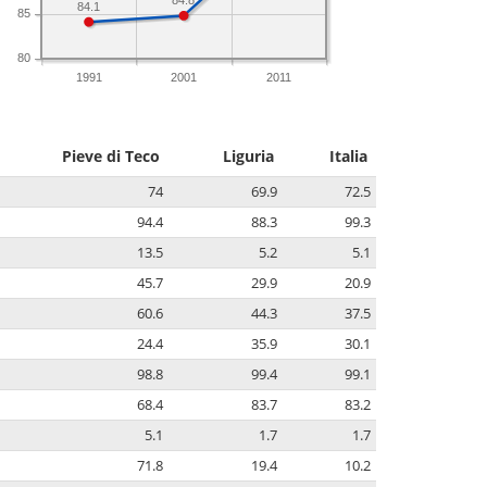
84.8
84.1
85
80
1991
2001
2011
Pieve di Teco
Liguria
Italia
74
69.9
72.5
94.4
88.3
99.3
13.5
5.2
5.1
45.7
29.9
20.9
60.6
44.3
37.5
24.4
35.9
30.1
98.8
99.4
99.1
68.4
83.7
83.2
5.1
1.7
1.7
71.8
19.4
10.2