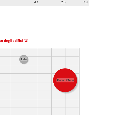
4.1
2.5
7.8
so degli edifici
[Ø]
Italia
Pieve di Teco