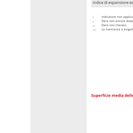
Indice di espansione edi
-
Indicatore non applica
..
Dato non ancora dispo
...
Dato non rilevato
....
La mancanza o esiguità
Superficie media dell