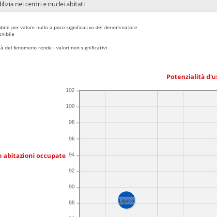
lizia nei centri e nuclei abitati
bile per valore nullo o poco significativo del denominatore
nibile
 del fenomeno rende i valori non significativi
Potenzialità d'u
102
100
98
96
e abitazioni occupate
94
92
90
Liguria
88