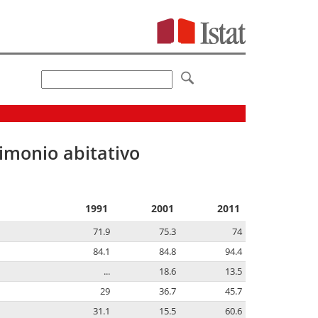
imonio abitativo
1991
2001
2011
71.9
75.3
74
84.1
84.8
94.4
...
18.6
13.5
29
36.7
45.7
31.1
15.5
60.6