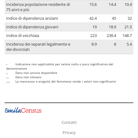
Incidenza popolazione residente di
15.6
14.4
10.4
75 anni e più
Indice di dipendenza anziani
42.4
45
32
Indice di dipendenza giovani
19
18.9
21.5
Indice di vecchiaia
223
238.4
148.7
Incidenza dei separati legalmente e
8.9
8
5.4
dei divorziati
-
Indicatore non applicabile per valore nullo o poco significativo del
denominatore
..
Dato non ancora disponibile
...
Dato non rilevato
....
La mancanza o esiguità del fenomeno rende i valori non significativi
Contatti
Privacy