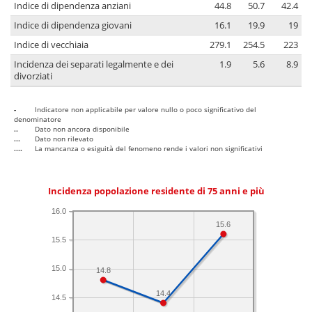
Indice di dipendenza anziani
44.8
50.7
42.4
Indice di dipendenza giovani
16.1
19.9
19
Indice di vecchiaia
279.1
254.5
223
Incidenza dei separati legalmente e dei
1.9
5.6
8.9
divorziati
-
Indicatore non applicabile per valore nullo o poco significativo del
denominatore
..
Dato non ancora disponibile
...
Dato non rilevato
....
La mancanza o esiguità del fenomeno rende i valori non significativi
Incidenza popolazione residente di 75 anni e più
16.0
15.6
15.5
15.0
14.8
14.4
14.5