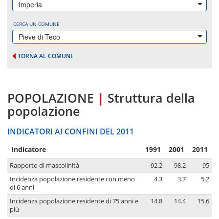
Imperia
CERCA UN COMUNE
Pieve di Teco
TORNA AL COMUNE
POPOLAZIONE
|
Struttura della
popolazione
INDICATORI AI CONFINI DEL 2011
Indicatore
1991
2001
2011
Rapporto di mascolinità
92.2
98.2
95
Incidenza popolazione residente con meno
4.3
3.7
5.2
di 6 anni
Incidenza popolazione residente di 75 anni e
14.8
14.4
15.6
più