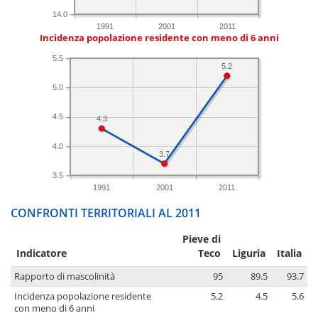
14.0
1991
2001
2011
Incidenza popolazione residente con meno di 6 anni
5.5
5.2
5.0
4.5
4.3
4.0
3.7
3.5
1991
2001
2011
CONFRONTI TERRITORIALI AL 2011
Pieve di
Indicatore
Teco
Liguria
Italia
Rapporto di mascolinità
95
89.5
93.7
Incidenza popolazione residente
5.2
4.5
5.6
con meno di 6 anni