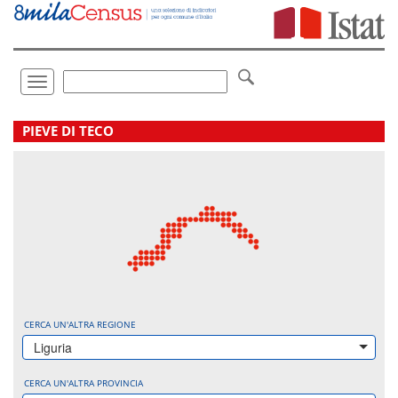
Vai
direttamente
a:
Contenuto
Ricerca
Toggle
navigation
.
PIEVE DI TECO
CERCA UN'ALTRA REGIONE
Liguria
CERCA UN'ALTRA PROVINCIA