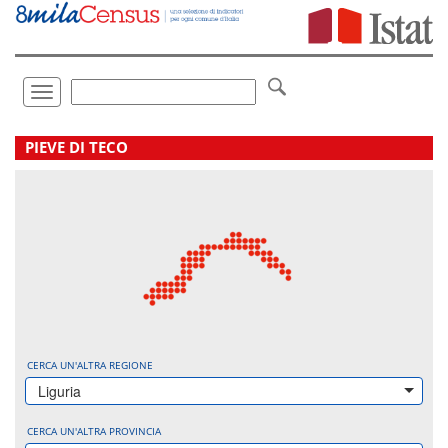
Vai
direttamente
a:
Contenuto
Ricerca
Toggle
navigation
.
PIEVE DI TECO
CERCA UN'ALTRA REGIONE
Liguria
CERCA UN'ALTRA PROVINCIA