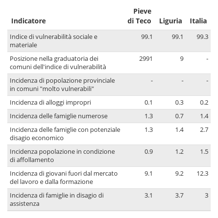
Pieve
Indicatore
di Teco
Liguria
Italia
Indice di vulnerabilità sociale e
99.1
99.1
99.3
materiale
Posizione nella graduatoria dei
2991
9
-
comuni dell'indice di vulnerabilità
Incidenza di popolazione provinciale
-
-
-
in comuni "molto vulnerabili"
Incidenza di alloggi impropri
0.1
0.3
0.2
Incidenza delle famiglie numerose
1.3
0.7
1.4
Incidenza delle famiglie con potenziale
1.3
1.4
2.7
disagio economico
Incidenza popolazione in condizione
0.9
1.2
1.5
di affollamento
Incidenza di giovani fuori dal mercato
9.1
9.2
12.3
del lavoro e dalla formazione
Incidenza di famiglie in disagio di
3.1
3.7
3
assistenza