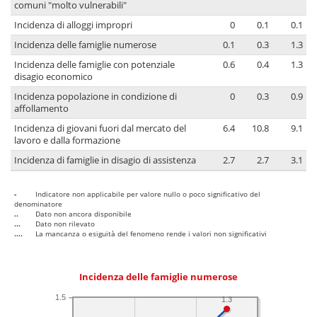
comuni "molto vulnerabili"
Incidenza di alloggi impropri
0
0.1
0.1
Incidenza delle famiglie numerose
0.1
0.3
1.3
Incidenza delle famiglie con potenziale
0.6
0.4
1.3
disagio economico
Incidenza popolazione in condizione di
0
0.3
0.9
affollamento
Incidenza di giovani fuori dal mercato del
6.4
10.8
9.1
lavoro e dalla formazione
Incidenza di famiglie in disagio di assistenza
2.7
2.7
3.1
-
Indicatore non applicabile per valore nullo o poco significativo del
denominatore
..
Dato non ancora disponibile
...
Dato non rilevato
....
La mancanza o esiguità del fenomeno rende i valori non significativi
Incidenza delle famiglie numerose
1.5
1.3