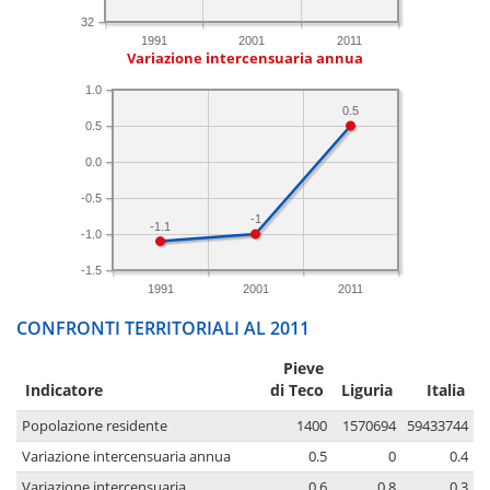
32
1991
2001
2011
Variazione intercensuaria annua
1.0
0.5
0.5
0.0
-0.5
-1
-1.1
-1.0
-1.5
1991
2001
2011
CONFRONTI TERRITORIALI AL 2011
Pieve
Indicatore
di Teco
Liguria
Italia
Popolazione residente
1400
1570694
59433744
Variazione intercensuaria annua
0.5
0
0.4
Variazione intercensuaria
0.6
0.8
0.3