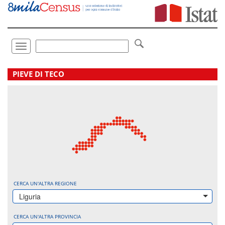
Vai
direttamente
a:
Contenuto
Ricerca
Toggle
navigation
.
PIEVE DI TECO
CERCA UN'ALTRA REGIONE
Liguria
CERCA UN'ALTRA PROVINCIA