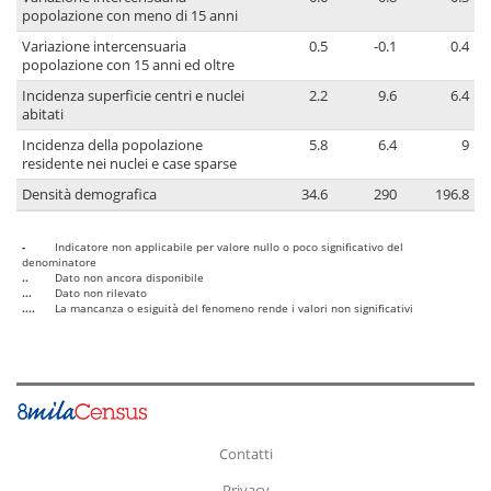
popolazione con meno di 15 anni
Variazione intercensuaria
0.5
-0.1
0.4
popolazione con 15 anni ed oltre
Incidenza superficie centri e nuclei
2.2
9.6
6.4
abitati
Incidenza della popolazione
5.8
6.4
9
residente nei nuclei e case sparse
Densità demografica
34.6
290
196.8
-
Indicatore non applicabile per valore nullo o poco significativo del
denominatore
..
Dato non ancora disponibile
...
Dato non rilevato
....
La mancanza o esiguità del fenomeno rende i valori non significativi
Contatti
Privacy