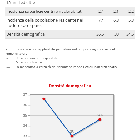
15 anni ed oltre
Incidenza superficie centri e nuclei abitati
2.4
2.1
2.2
Incidenza della popolazione residente nei
7.4
6.8
5.8
nuclei e case sparse
Densità demografica
36.6
33
34.6
-
Indicatore non applicabile per valore nullo o poco significativo del
denominatore
..
Dato non ancora disponibile
...
Dato non rilevato
....
La mancanza o esiguità del fenomeno rende i valori non significativi
Densità demografica
37
36
34.6
35
34
33
33