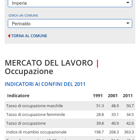
Imperia
CERCA UN COMUNE
Perinaldo
TORNA AL COMUNE
MERCATO DEL LAVORO
|
Occupazione
INDICATORI AI CONFINI DEL 2011
Indicatore
1991
2001
2011
Tasso di occupazione maschile
51.3
48.9
50.7
Tasso di occupazione femminile
28.8
33.1
34.5
Tasso di occupazione
39.8
40.9
42.6
Indice di ricambio occupazionale
198.7
268.3
363.3