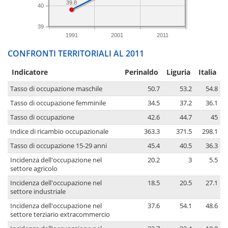
39.8
40
39
1991
2001
2011
CONFRONTI TERRITORIALI AL 2011
Indicatore
Perinaldo
Liguria
Italia
Tasso di occupazione maschile
50.7
53.2
54.8
Tasso di occupazione femminile
34.5
37.2
36.1
Tasso di occupazione
42.6
44.7
45
Indice di ricambio occupazionale
363.3
371.5
298.1
Tasso di occupazione 15-29 anni
45.4
40.5
36.3
Incidenza dell'occupazione nel
20.2
3
5.5
settore agricolo
Incidenza dell'occupazione nel
18.5
20.5
27.1
settore industriale
Incidenza dell'occupazione nel
37.6
54.1
48.6
settore terziario extracommercio