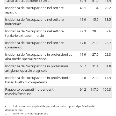
Tasso di occupazione 15-29 anni
52.4
51.9
45.4
Incidenza dell'occupazione nel settore
48.1
34
20.2
agricolo
Incidenza dell'occupazione nel settore
11.9
15.9
18.5
industriale
Incidenza dell'occupazione nel settore
22.3
28.3
37.6
terziario extracommercio
Incidenza dell'occupazione nel settore
17.6
21.9
23.7
commercio
Incidenza dell'occupazione in professioni ad
11.9
27.9
22.3
alta-media specializzazione
Incidenza dell'occupazione in professioni
60.7
31.4
31.8
artigiane, operaie o agricole
Incidenza dell'occupazione in professioni a
8.8
21.9
17.9
basso livello di competenza
Rapporto occupati indipendenti
94.2
117.6
169.3
maschi/femmine
-
Indicatore non applicabile per valore nullo o poco significativo del
denominatore
..
Dato non ancora disponibile