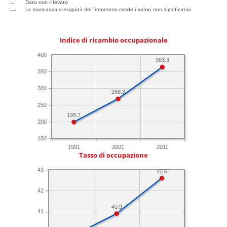
...
Dato non rilevato
....
La mancanza o esiguità del fenomeno rende i valori non significativi
Indice di ricambio occupazionale
400
363.3
350
300
268.3
250
198.7
200
150
1991
2001
2011
Tasso di occupazione
43
42.6
42
40.9
41