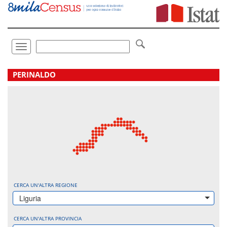
Vai
direttamente
a:
Contenuto
Ricerca
Toggle
navigation
.
PERINALDO
CERCA UN'ALTRA REGIONE
Liguria
CERCA UN'ALTRA PROVINCIA