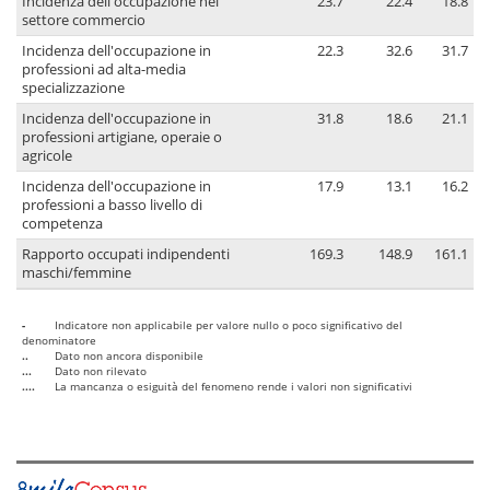
Incidenza dell'occupazione nel
23.7
22.4
18.8
settore commercio
Incidenza dell'occupazione in
22.3
32.6
31.7
professioni ad alta-media
specializzazione
Incidenza dell'occupazione in
31.8
18.6
21.1
professioni artigiane, operaie o
agricole
Incidenza dell'occupazione in
17.9
13.1
16.2
professioni a basso livello di
competenza
Rapporto occupati indipendenti
169.3
148.9
161.1
maschi/femmine
-
Indicatore non applicabile per valore nullo o poco significativo del
denominatore
..
Dato non ancora disponibile
...
Dato non rilevato
....
La mancanza o esiguità del fenomeno rende i valori non significativi