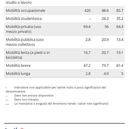
studio o lavoro
Mobilità occupazionale
420
48.6
85.7
Mobilità studentesca
-
26.2
35.2
Mobilità privata (uso
69.4
56
64.3
mezzo privato)
Mobilità pubblica (uso
2.8
20.9
13.4
mezzo collettivo)
Mobilità lenta (a piedi o in
16.7
20.7
19.1
bicicletta)
Mobilità breve
47.2
79.7
81.4
Mobilità lunga
2.8
4.9
5
-
Indicatore non applicabile per valore nullo o poco significativo del
denominatore
..
Dato non ancora disponibile
...
Dato non rilevato
....
La mancanza o esiguità del fenomeno rende i valori non significativi