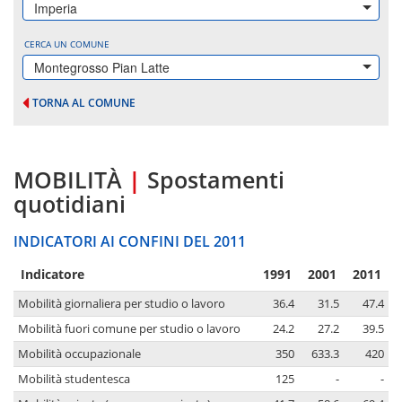
Imperia
CERCA UN COMUNE
Montegrosso Pian Latte
TORNA AL COMUNE
MOBILITÀ
|
Spostamenti
quotidiani
INDICATORI AI CONFINI DEL 2011
Indicatore
1991
2001
2011
Mobilità giornaliera per studio o lavoro
36.4
31.5
47.4
Mobilità fuori comune per studio o lavoro
24.2
27.2
39.5
Mobilità occupazionale
350
633.3
420
Mobilità studentesca
125
-
-