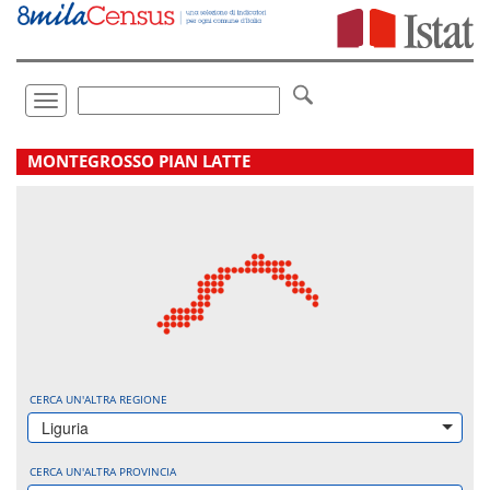
Vai
direttamente
a:
Contenuto
Ricerca
Toggle
navigation
.
MONTEGROSSO PIAN LATTE
CERCA UN'ALTRA REGIONE
Liguria
CERCA UN'ALTRA PROVINCIA