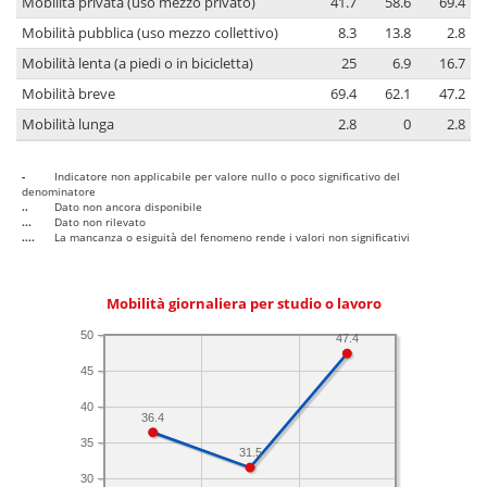
Mobilità privata (uso mezzo privato)
41.7
58.6
69.4
Mobilità pubblica (uso mezzo collettivo)
8.3
13.8
2.8
Mobilità lenta (a piedi o in bicicletta)
25
6.9
16.7
Mobilità breve
69.4
62.1
47.2
Mobilità lunga
2.8
0
2.8
-
Indicatore non applicabile per valore nullo o poco significativo del
denominatore
..
Dato non ancora disponibile
...
Dato non rilevato
....
La mancanza o esiguità del fenomeno rende i valori non significativi
Mobilità giornaliera per studio o lavoro
50
47.4
45
40
36.4
35
31.5
30