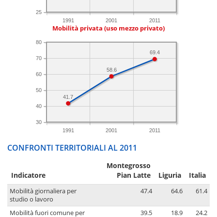
25
1991
2001
2011
Mobilità privata (uso mezzo privato)
80
69.4
70
58.6
60
50
41.7
40
30
1991
2001
2011
CONFRONTI TERRITORIALI AL 2011
Montegrosso
Indicatore
Pian Latte
Liguria
Italia
Mobilità giornaliera per
47.4
64.6
61.4
studio o lavoro
Mobilità fuori comune per
39.5
18.9
24.2