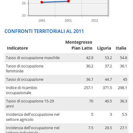
25
20
1991
2001
2011
CONFRONTI TERRITORIALI AL 2011
Montegrosso
Indicatore
Pian Latte
Liguria
Italia
Tasso di occupazione maschile
42.9
53.2
54.8
Tasso di occupazione
30.2
37.2
36.1
femminile
Tasso di occupazione
36.7
44.7
45
Indice di ricambio
257.1
371.5
298.1
occupazionale
Tasso di occupazione 15-29
70
40.5
36.3
anni
Incidenza dell'occupazione nel
5
3
5.5
settore agricolo
Incidenza dell'occupazione nel
7.5
20.5
27.1
settore industriale