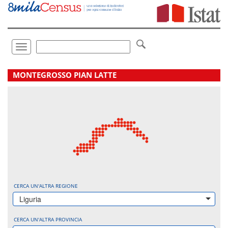
Vai
direttamente
a:
Contenuto
Ricerca
Toggle
navigation
.
MONTEGROSSO PIAN LATTE
CERCA UN'ALTRA REGIONE
Liguria
CERCA UN'ALTRA PROVINCIA