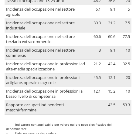
Tasso di occupazione 15-29 anni
46.7
36.8
70
Incidenza dell'occupazione nel settore
6.1
9.1
5
agricolo
Incidenza dell'occupazione nel settore
30.3
21.2
7.5
industriale
Incidenza dell'occupazione nel settore
60.6
60.6
77.5
terziario extracommercio
Incidenza dell'occupazione nel settore
3
9.1
10
commercio
Incidenza dell'occupazione in professioni ad
21.2
42.4
32.5
alta-media specializzazione
Incidenza dell'occupazione in professioni
45.5
12.1
20
artigiane, operaie o agricole
Incidenza dell'occupazione in professioni a
12.1
15.2
10
basso livello di competenza
Rapporto occupati indipendenti
-
43.5
53.3
maschi/femmine
-
Indicatore non applicabile per valore nullo o poco significativo del
denominatore
..
Dato non ancora disponibile