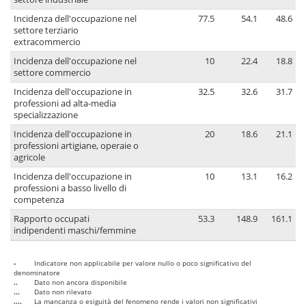
Incidenza dell'occupazione nel
77.5
54.1
48.6
settore terziario
extracommercio
Incidenza dell'occupazione nel
10
22.4
18.8
settore commercio
Incidenza dell'occupazione in
32.5
32.6
31.7
professioni ad alta-media
specializzazione
Incidenza dell'occupazione in
20
18.6
21.1
professioni artigiane, operaie o
agricole
Incidenza dell'occupazione in
10
13.1
16.2
professioni a basso livello di
competenza
Rapporto occupati
53.3
148.9
161.1
indipendenti maschi/femmine
-
Indicatore non applicabile per valore nullo o poco significativo del
denominatore
..
Dato non ancora disponibile
...
Dato non rilevato
....
La mancanza o esiguità del fenomeno rende i valori non significativi