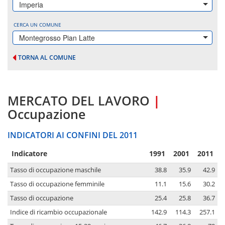
Imperia
CERCA UN COMUNE
Montegrosso Pian Latte
TORNA AL COMUNE
MERCATO DEL LAVORO
|
Occupazione
INDICATORI AI CONFINI DEL 2011
Indicatore
1991
2001
2011
Tasso di occupazione maschile
38.8
35.9
42.9
Tasso di occupazione femminile
11.1
15.6
30.2
Tasso di occupazione
25.4
25.8
36.7
Indice di ricambio occupazionale
142.9
114.3
257.1