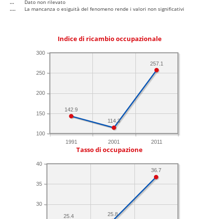
...
Dato non rilevato
....
La mancanza o esiguità del fenomeno rende i valori non significativi
Indice di ricambio occupazionale
300
257.1
250
200
142.9
150
114.3
100
1991
2001
2011
Tasso di occupazione
40
36.7
35
30
25.8
25.4