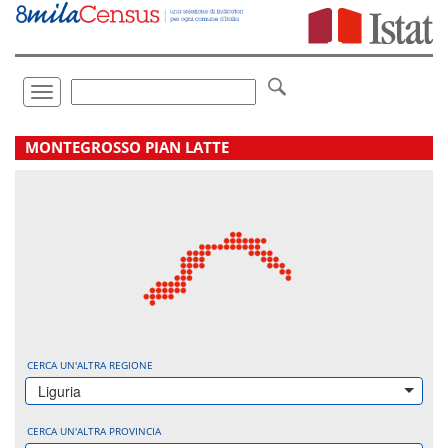
Vai
direttamente
a:
Contenuto
Ricerca
Toggle
navigation
.
MONTEGROSSO PIAN LATTE
CERCA UN'ALTRA REGIONE
Liguria
CERCA UN'ALTRA PROVINCIA