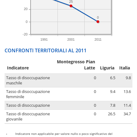
25
20
0
0
-20
1991
2001
2011
CONFRONTI TERRITORIALI AL 2011
Montegrosso Pian
Indicatore
Latte
Liguria
Italia
Tasso di disoccupazione
0
6.5
9.8
maschile
Tasso di disoccupazione
0
9.4
13.6
femminile
Tasso di disoccupazione
0
7.8
11.4
Tasso di disoccupazione
0
26.5
34.7
giovanile
-
Indicatore non applicabile per valore nullo o poco significativo del