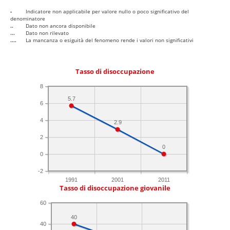
-
Indicatore non applicabile per valore nullo o poco significativo del
denominatore
..
Dato non ancora disponibile
...
Dato non rilevato
....
La mancanza o esiguità del fenomeno rende i valori non significativi
Tasso di disoccupazione
8
5.7
6
4
2.9
2
0
0
-2
1991
2001
2011
Tasso di disoccupazione giovanile
60
40
40