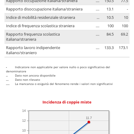
Rapporto occupazione italiana/straniera
....
150.5
77.5
Rapporto disoccupazione italiana/straniera
....
13.1
-
Indice di mobilità residenziale straniera
...
10.5
10
Indice di frequenza scolastica straniera
....
100
100
Rapporto frequenza scolastica
....
84.5
69.2
italiana/straniera
Rapporto lavoro indipendente
....
133.3
173.1
italiano/straniero
-
Indicatore non applicabile per valore nullo o poco significativo del
denominatore
..
Dato non ancora disponibile
...
Dato non rilevato
....
La mancanza o esiguità del fenomeno rende i valori non significativi
Incidenza di coppie miste
14
11.7
12
10