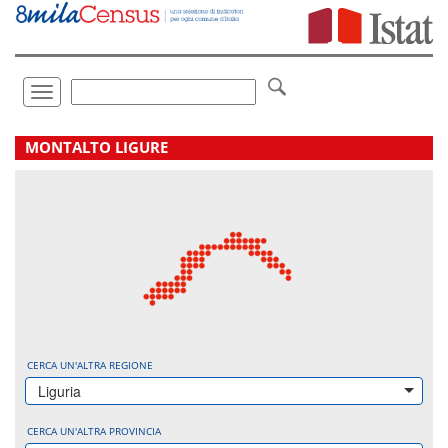
Vai
direttamente
a:
Contenuto
Ricerca
Toggle
navigation
.
MONTALTO LIGURE
CERCA UN'ALTRA REGIONE
Liguria
CERCA UN'ALTRA PROVINCIA