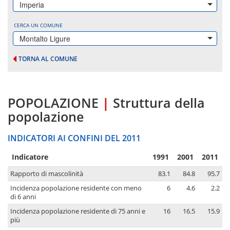
Imperia
CERCA UN COMUNE
Montalto Ligure
TORNA AL COMUNE
POPOLAZIONE
|
Struttura della
popolazione
INDICATORI AI CONFINI DEL 2011
Indicatore
1991
2001
2011
Rapporto di mascolinità
83.1
84.8
95.7
Incidenza popolazione residente con meno
6
4.6
2.2
di 6 anni
Incidenza popolazione residente di 75 anni e
16
16.5
15.9
più