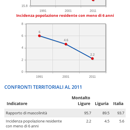
15.8
1991
2001
2011
Incidenza popolazione residente con meno di 6 anni
8
6
6
4.6
4
2.2
2
0
1991
2001
2011
CONFRONTI TERRITORIALI AL 2011
Montalto
Indicatore
Ligure
Liguria
Italia
Rapporto di mascolinità
95.7
89.5
93.7
Incidenza popolazione residente
2.2
4.5
5.6
con meno di 6 anni