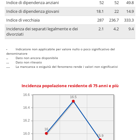
Indice di dipendenza anziani
52
52
49.8
Indice di dipendenza giovani
18.1
22
14.9
Indice di vecchiaia
287
236.7
333.3
Incidenza dei separati legalmente e dei
2.1
4.2
9.4
divorziati
-
Indicatore non applicabile per valore nullo o poco significativo del
denominatore
..
Dato non ancora disponibile
...
Dato non rilevato
....
La mancanza o esiguità del fenomeno rende i valori non significativi
Incidenza popolazione residente di 75 anni e più
16.6
16.5
16.4
16.2
16
16.0
15.9