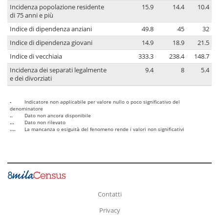
Incidenza popolazione residente
15.9
14.4
10.4
di 75 anni e più
Indice di dipendenza anziani
49.8
45
32
Indice di dipendenza giovani
14.9
18.9
21.5
Indice di vecchiaia
333.3
238.4
148.7
Incidenza dei separati legalmente
9.4
8
5.4
e dei divorziati
-
Indicatore non applicabile per valore nullo o poco significativo del
denominatore
..
Dato non ancora disponibile
...
Dato non rilevato
....
La mancanza o esiguità del fenomeno rende i valori non significativi
Contatti
Privacy