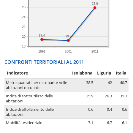
25.9
26
24
22
19.4
19.2
20
18
1991
2001
2011
CONFRONTI TERRITORIALI AL 2011
Indicatore
Isolabona
Liguria
Italia
Metri quadrati per occupante nelle
38.5
42
40.7
abitazioni occupate
Indice di sottoutilizzo delle
25.9
26.3
31.3
abitazioni
Indice di affollamento delle
0.6
0.4
0.6
abitazioni
Mobilità residenziale
7.1
6.7
6.1