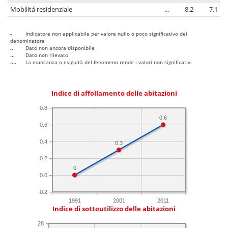
Mobilità residenziale
...
8.2
7.1
-
Indicatore non applicabile per valore nullo o poco significativo del
denominatore
..
Dato non ancora disponibile
...
Dato non rilevato
....
La mancanza o esiguità del fenomeno rende i valori non significativi
Indice di affollamento delle abitazioni
0.8
0.6
0.6
0.4
0.3
0.2
0
0.0
-0.2
1991
2001
2011
Indice di sottoutilizzo delle abitazioni
28