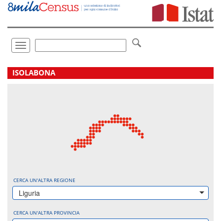
Vai
direttamente
a:
Contenuto
Ricerca
Toggle
navigation
.
ISOLABONA
CERCA UN'ALTRA REGIONE
Liguria
CERCA UN'ALTRA PROVINCIA