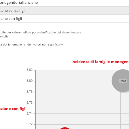
monogenitoriali anziane
iane senza figli
iane con figli
bile per valore nullo o poco significativo del denominatore
nibile
 del fenomeno rende i valori non significativi
Incidenza di famiglie monogen
3.82
3.80
Italia
3.78
3.76
ziane con figli
3.74
3.72