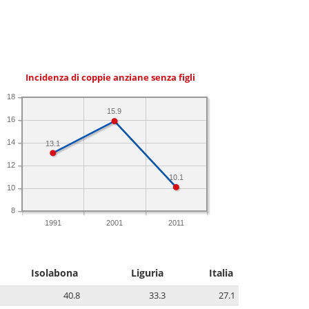
Incidenza di coppie anziane senza figli
18
15.9
16
14
13.1
12
10.1
10
8
1991
2001
2011
Isolabona
Liguria
Italia
40.8
33.3
27.1