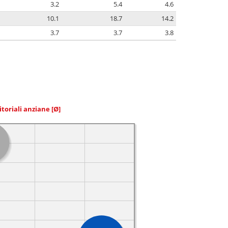
3.2
5.4
4.6
10.1
18.7
14.2
3.7
3.7
3.8
itoriali anziane
[Ø]