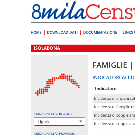
Vai
direttamente
a:
Contenuto
Ricerca
HOME
DOWNLOAD DATI
DOCUMENTAZIONE
LINKS 
.
ISOLABONA
FAMIGLIE
|
INDICATORI AI CO
Indicatore
Incidenza di anziani sol
Incidenza di famiglie 
CERCA UN'ALTRA REGIONE
Incidenza di coppie anz
Liguria
Incidenza di coppie anz
CERCA UN'ALTRA PROVINCIA