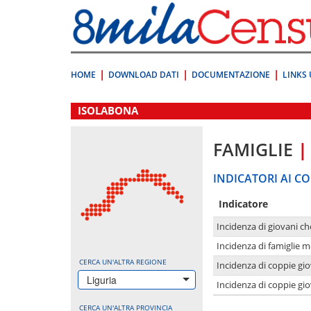
Vai
direttamente
a:
Contenuto
Ricerca
HOME
DOWNLOAD DATI
DOCUMENTAZIONE
LINKS 
.
ISOLABONA
FAMIGLIE
|
INDICATORI AI CO
Indicatore
Incidenza di giovani ch
Incidenza di famiglie m
CERCA UN'ALTRA REGIONE
Incidenza di coppie giov
Liguria
Incidenza di coppie giov
CERCA UN'ALTRA PROVINCIA