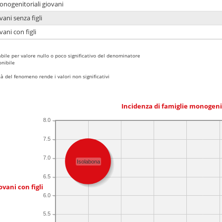
onogenitoriali giovani
ani senza figli
ani con figli
bile per valore nullo o poco significativo del denominatore
nibile
 del fenomeno rende i valori non significativi
Incidenza di famiglie monogeni
8.0
7.5
7.0
Isolabona
6.5
ovani con figli
6.0
5.5