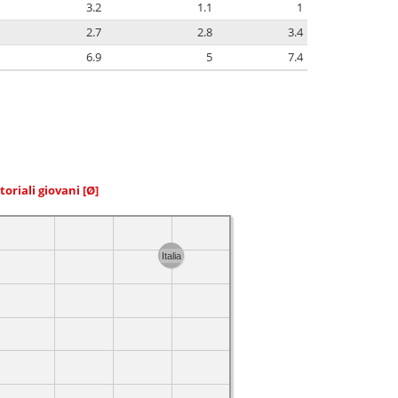
3.2
1.1
1
2.7
2.8
3.4
6.9
5
7.4
toriali giovani
[Ø]
Italia