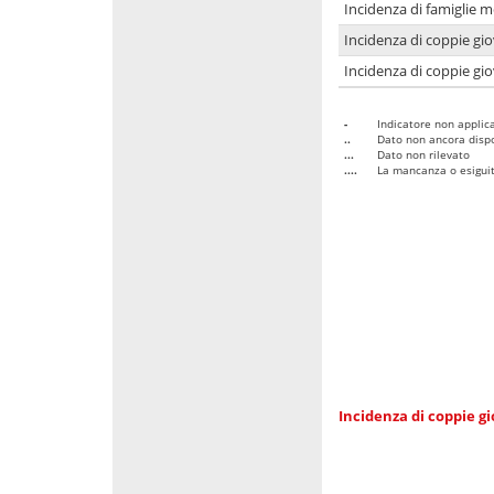
Incidenza di famiglie m
Incidenza di coppie giov
Incidenza di coppie giov
-
Indicatore non applica
..
Dato non ancora dispo
...
Dato non rilevato
....
La mancanza o esiguità
Incidenza di coppie gi