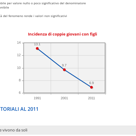
bile per valore nullo o poco significativo del denominatore
nibile
 del fenomeno rende i valori non significativi
Incidenza di coppie giovani con figli
14
13.1
12
9.7
10
8
6.9
6
1991
2001
2011
TORIALI AL 2011
e vivono da soli