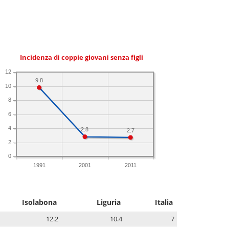
Incidenza di coppie giovani senza figli
12
9.8
10
8
6
4
2.8
2.7
2
0
1991
2001
2011
Isolabona
Liguria
Italia
12.2
10.4
7