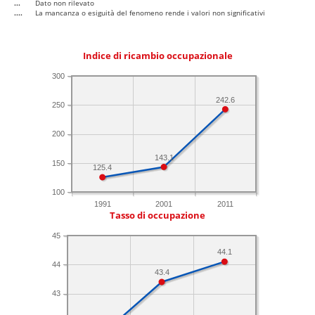
...
Dato non rilevato
....
La mancanza o esiguità del fenomeno rende i valori non significativi
Indice di ricambio occupazionale
300
242.6
250
200
143.1
150
125.4
100
1991
2001
2011
Tasso di occupazione
45
44.1
44
43.4
43