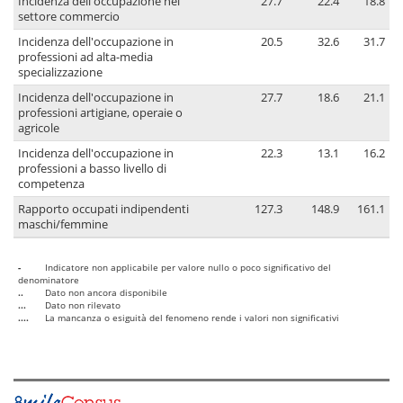
Incidenza dell'occupazione nel
27.7
22.4
18.8
settore commercio
Incidenza dell'occupazione in
20.5
32.6
31.7
professioni ad alta-media
specializzazione
Incidenza dell'occupazione in
27.7
18.6
21.1
professioni artigiane, operaie o
agricole
Incidenza dell'occupazione in
22.3
13.1
16.2
professioni a basso livello di
competenza
Rapporto occupati indipendenti
127.3
148.9
161.1
maschi/femmine
-
Indicatore non applicabile per valore nullo o poco significativo del
denominatore
..
Dato non ancora disponibile
...
Dato non rilevato
....
La mancanza o esiguità del fenomeno rende i valori non significativi