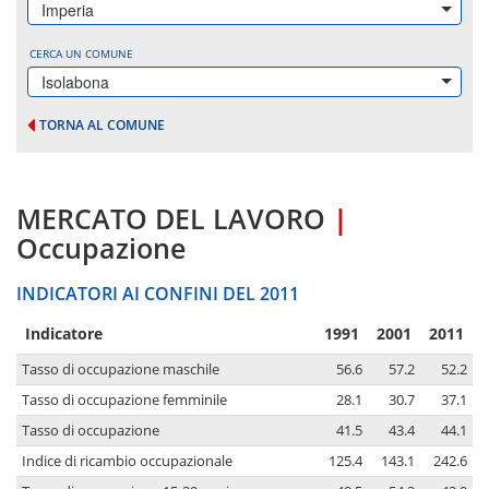
Imperia
CERCA UN COMUNE
Isolabona
TORNA AL COMUNE
MERCATO DEL LAVORO
|
Occupazione
INDICATORI AI CONFINI DEL 2011
Indicatore
1991
2001
2011
Tasso di occupazione maschile
56.6
57.2
52.2
Tasso di occupazione femminile
28.1
30.7
37.1
Tasso di occupazione
41.5
43.4
44.1
Indice di ricambio occupazionale
125.4
143.1
242.6