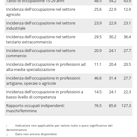
Tasso di occupazione 15-29 anni
48.5
54.2
43.9
Incidenza dell'occupazione nel settore
25.6
22.9
12.9
agricolo
Incidenza dell'occupazione nel settore
23.9
22.9
23.1
industriale
Incidenza dell'occupazione nel settore
29.5
30.2
36.4
terziario extracommercio
Incidenza dell'occupazione nel settore
20.9
24.1
27.7
commercio
Incidenza dell'occupazione in professioni ad
11.1
20.4
20.5
alta-media specializzazione
Incidenza dell'occupazione in professioni
46.6
31.4
27.7
artigiane, operaie o agricole
Incidenza dell'occupazione in professioni a
14.5
24.1
22.3
basso livello di competenza
Rapporto occupati indipendenti
76.5
85.6
127.3
maschi/femmine
-
Indicatore non applicabile per valore nullo o poco significativo del
denominatore
..
Dato non ancora disponibile