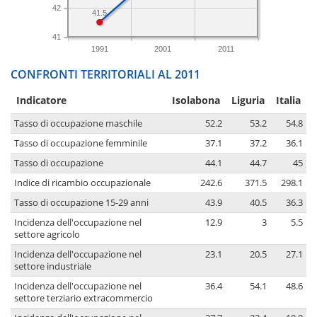
42
41.5
41
1991
2001
2011
CONFRONTI TERRITORIALI AL 2011
Indicatore
Isolabona
Liguria
Italia
Tasso di occupazione maschile
52.2
53.2
54.8
Tasso di occupazione femminile
37.1
37.2
36.1
Tasso di occupazione
44.1
44.7
45
Indice di ricambio occupazionale
242.6
371.5
298.1
Tasso di occupazione 15-29 anni
43.9
40.5
36.3
Incidenza dell'occupazione nel
12.9
3
5.5
settore agricolo
Incidenza dell'occupazione nel
23.1
20.5
27.1
settore industriale
Incidenza dell'occupazione nel
36.4
54.1
48.6
settore terziario extracommercio