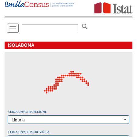
Vai
direttamente
a:
Contenuto
Ricerca
Toggle
navigation
.
ISOLABONA
CERCA UN'ALTRA REGIONE
Liguria
CERCA UN'ALTRA PROVINCIA