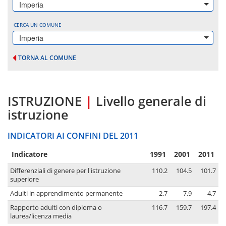
Imperia
CERCA UN COMUNE
Imperia
TORNA AL COMUNE
ISTRUZIONE
|
Livello generale di
istruzione
INDICATORI AI CONFINI DEL 2011
Indicatore
1991
2001
2011
Differenziali di genere per l'istruzione
110.2
104.5
101.7
superiore
Adulti in apprendimento permanente
2.7
7.9
4.7
Rapporto adulti con diploma o
116.7
159.7
197.4
laurea/licenza media