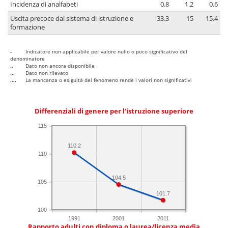
Incidenza di analfabeti
0.8
1.2
0.6
Uscita precoce dal sistema di istruzione e
33.3
15
15.4
formazione
-
Indicatore non applicabile per valore nullo o poco significativo del
denominatore
..
Dato non ancora disponibile
...
Dato non rilevato
....
La mancanza o esiguità del fenomeno rende i valori non significativi
Differenziali di genere per l'istruzione superiore
115
110.2
110
104.5
105
101.7
100
1991
2001
2011
Rapporto adulti con diploma o laurea/licenza media