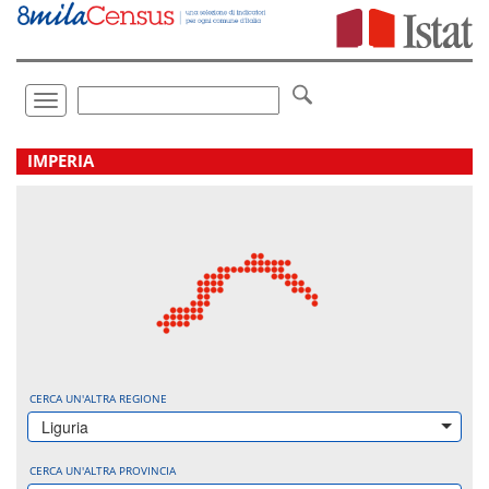
Vai
direttamente
a:
Contenuto
Ricerca
Toggle
navigation
.
IMPERIA
CERCA UN'ALTRA REGIONE
Liguria
CERCA UN'ALTRA PROVINCIA