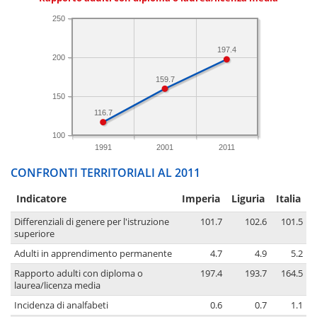
250
197.4
200
159.7
150
116.7
100
1991
2001
2011
CONFRONTI TERRITORIALI AL 2011
Indicatore
Imperia
Liguria
Italia
Differenziali di genere per l'istruzione
101.7
102.6
101.5
superiore
Adulti in apprendimento permanente
4.7
4.9
5.2
Rapporto adulti con diploma o
197.4
193.7
164.5
laurea/licenza media
Incidenza di analfabeti
0.6
0.7
1.1