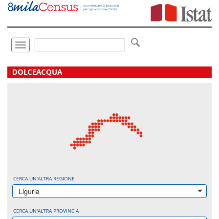
Vai
direttamente
a:
Contenuto
Ricerca
Toggle
navigation
.
DOLCEACQUA
CERCA UN'ALTRA REGIONE
Liguria
CERCA UN'ALTRA PROVINCIA