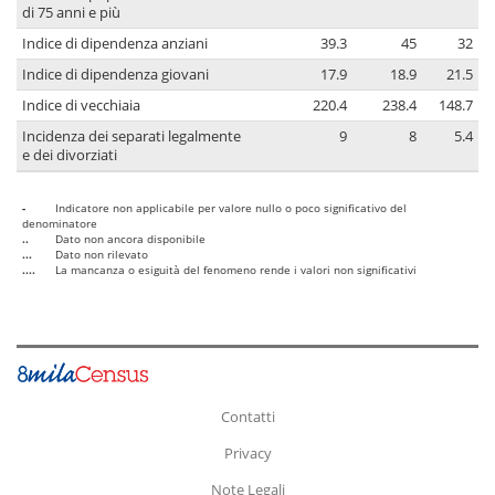
di 75 anni e più
Indice di dipendenza anziani
39.3
45
32
Indice di dipendenza giovani
17.9
18.9
21.5
Indice di vecchiaia
220.4
238.4
148.7
Incidenza dei separati legalmente
9
8
5.4
e dei divorziati
-
Indicatore non applicabile per valore nullo o poco significativo del
denominatore
..
Dato non ancora disponibile
...
Dato non rilevato
....
La mancanza o esiguità del fenomeno rende i valori non significativi
Contatti
Privacy
Note Legali