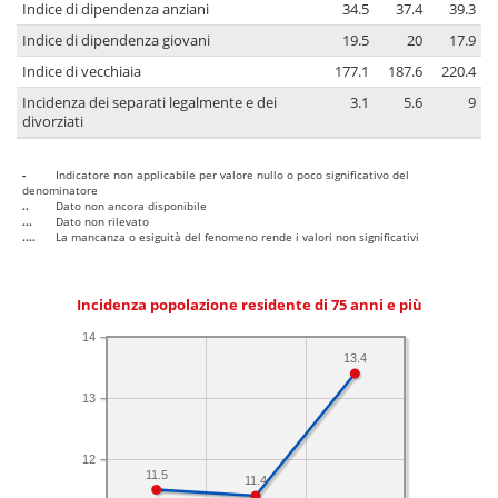
Indice di dipendenza anziani
34.5
37.4
39.3
Indice di dipendenza giovani
19.5
20
17.9
Indice di vecchiaia
177.1
187.6
220.4
Incidenza dei separati legalmente e dei
3.1
5.6
9
divorziati
-
Indicatore non applicabile per valore nullo o poco significativo del
denominatore
..
Dato non ancora disponibile
...
Dato non rilevato
....
La mancanza o esiguità del fenomeno rende i valori non significativi
Incidenza popolazione residente di 75 anni e più
14
13.4
13
12
11.5
11.4