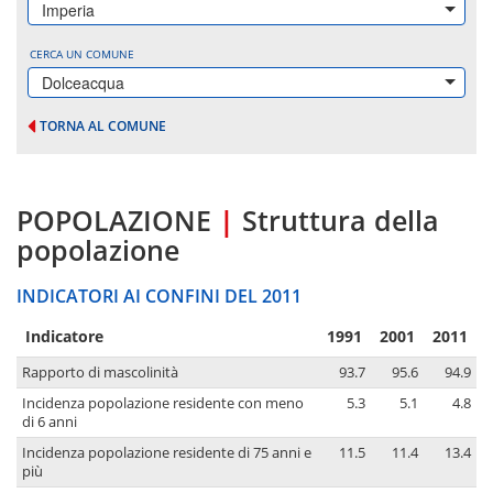
Imperia
CERCA UN COMUNE
Dolceacqua
TORNA AL COMUNE
POPOLAZIONE
|
Struttura della
popolazione
INDICATORI AI CONFINI DEL 2011
Indicatore
1991
2001
2011
Rapporto di mascolinità
93.7
95.6
94.9
Incidenza popolazione residente con meno
5.3
5.1
4.8
di 6 anni
Incidenza popolazione residente di 75 anni e
11.5
11.4
13.4
più