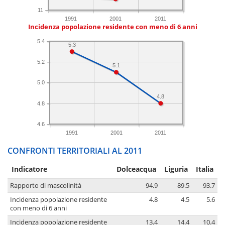
11
1991
2001
2011
Incidenza popolazione residente con meno di 6 anni
5.4
5.3
5.2
5.1
5.0
4.8
4.8
4.6
1991
2001
2011
CONFRONTI TERRITORIALI AL 2011
Indicatore
Dolceacqua
Liguria
Italia
Rapporto di mascolinità
94.9
89.5
93.7
Incidenza popolazione residente
4.8
4.5
5.6
con meno di 6 anni
Incidenza popolazione residente
13.4
14.4
10.4