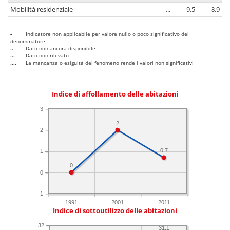
Mobilità residenziale
...
9.5
8.9
-
Indicatore non applicabile per valore nullo o poco significativo del
denominatore
..
Dato non ancora disponibile
...
Dato non rilevato
....
La mancanza o esiguità del fenomeno rende i valori non significativi
Indice di affollamento delle abitazioni
3
2
2
0.7
1
0
0
-1
1991
2001
2011
Indice di sottoutilizzo delle abitazioni
32
31.1