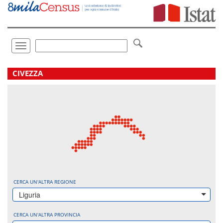
Vai
direttamente
a:
Contenuto
Ricerca
Toggle
navigation
.
CIVEZZA
CERCA UN'ALTRA REGIONE
Liguria
CERCA UN'ALTRA PROVINCIA