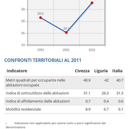
30
28.6
28
26.1
26
24
1991
2001
2011
CONFRONTI TERRITORIALI AL 2011
Indicatore
Civezza
Liguria
Italia
Metri quadrati per occupante nelle
40.9
42
40.7
abitazioni occupate
Indice di sottoutilizzo delle abitazioni
31.1
26.3
31.3
Indice di affollamento delle abitazioni
0.7
0.4
0.6
Mobilità residenziale
8.9
6.7
6.1
-
Indicatore non applicabile per valore nullo o poco significativo del
denominatore