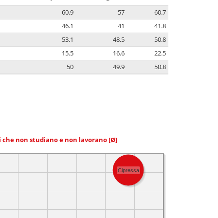
60.9
57
60.7
46.1
41
41.8
53.1
48.5
50.8
15.5
16.6
22.5
50
49.9
50.8
ni che non studiano e non lavorano
[Ø]
Cipressa