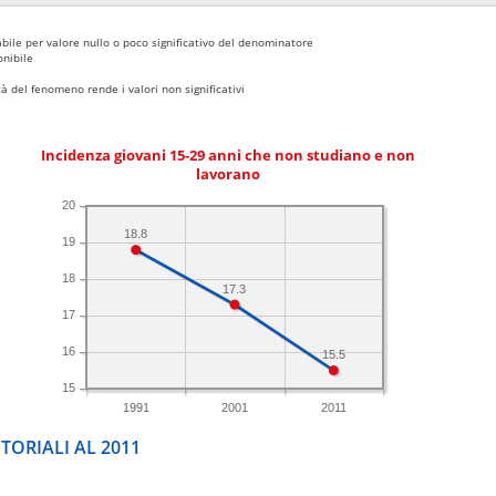
bile per valore nullo o poco significativo del denominatore
nibile
 del fenomeno rende i valori non significativi
Incidenza giovani 15-29 anni che non studiano e non
lavorano
20
18.8
19
18
17.3
17
16
15.5
15
1991
2001
2011
TORIALI AL 2011