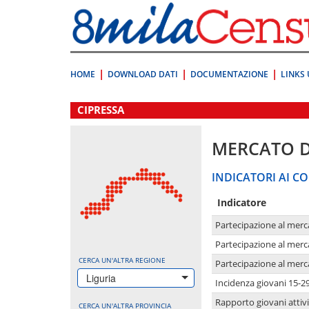
Vai
direttamente
a:
Contenuto
Ricerca
HOME
DOWNLOAD DATI
DOCUMENTAZIONE
LINKS 
.
CIPRESSA
MERCATO 
INDICATORI AI CO
Indicatore
Partecipazione al merc
Partecipazione al merc
CERCA UN'ALTRA REGIONE
Partecipazione al merc
Liguria
Incidenza giovani 15-2
Rapporto giovani attivi
CERCA UN'ALTRA PROVINCIA