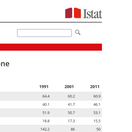
one
1991
2001
2011
64.4
60.2
60.9
40.1
41.7
46.1
51.9
50.7
53.1
18.8
17.3
15.5
142.2
86
50