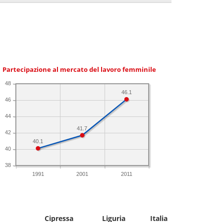
Partecipazione al mercato del lavoro femminile
48
46.1
46
44
41.7
42
40.1
40
38
1991
2001
2011
Cipressa
Liguria
Italia