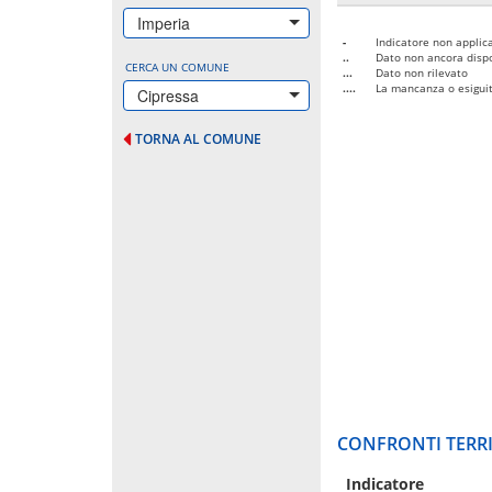
Imperia
-
Indicatore non applica
..
Dato non ancora dispo
CERCA UN COMUNE
...
Dato non rilevato
....
La mancanza o esiguità
Cipressa
TORNA AL COMUNE
CONFRONTI TERRI
Indicatore