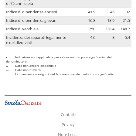
di 75 anni e più
Indice di dipendenza anziani
41.9
45
32
Indice di dipendenza giovani
16.8
18.9
21.5
Indice di vecchiaia
250
238.4
148.7
Incidenza dei separati legalmente
4.6
8
5.4
e dei divorziati
-
Indicatore non applicabile per valore nullo o poco significativo del
denominatore
..
Dato non ancora disponibile
...
Dato non rilevato
....
La mancanza o esiguità del fenomeno rende i valori non significativi
Contatti
Privacy
Note Legali