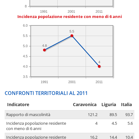
8
1991
2001
2011
Incidenza popolazione residente con meno di 6 anni
6.0
5.5
5.5
4.8
5.0
4.5
4
4.0
3.5
1991
2001
2011
CONFRONTI TERRITORIALI AL 2011
Indicatore
Caravonica
Liguria
Italia
Rapporto di mascolinità
121.2
89.5
93.7
Incidenza popolazione residente
4
4.5
5.6
con meno di 6 anni
Incidenza popolazione residente
16.2
14.4
10.4