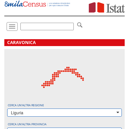
Vai
direttamente
a:
Contenuto
Ricerca
Toggle
navigation
.
CARAVONICA
CERCA UN'ALTRA REGIONE
Liguria
CERCA UN'ALTRA PROVINCIA