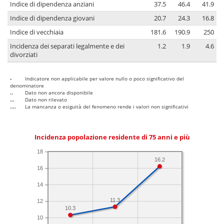
Indice di dipendenza anziani
37.5
46.4
41.9
Indice di dipendenza giovani
20.7
24.3
16.8
Indice di vecchiaia
181.6
190.9
250
Incidenza dei separati legalmente e dei
1.2
1.9
4.6
divorziati
-
Indicatore non applicabile per valore nullo o poco significativo del
denominatore
..
Dato non ancora disponibile
...
Dato non rilevato
....
La mancanza o esiguità del fenomeno rende i valori non significativi
Incidenza popolazione residente di 75 anni e più
18
16.2
16
14
11.3
12
10.3
10