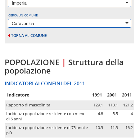
Imperia
CERCA UN COMUNE
Caravonica
TORNA AL COMUNE
POPOLAZIONE
|
Struttura della
popolazione
INDICATORI AI CONFINI DEL 2011
Indicatore
1991
2001
2011
Rapporto di mascolinità
129.1
113.1
121.2
Incidenza popolazione residente con meno
4.8
5.5
4
di 6 anni
Incidenza popolazione residente di 75 anni e
10.3
11.3
16.2
più