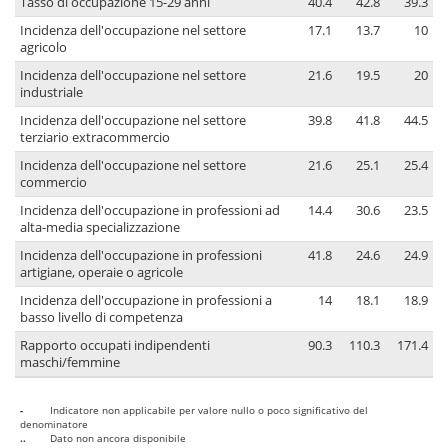
Tasso di occupazione 15-29 anni
40.4
42.8
39.3
Incidenza dell'occupazione nel settore
17.1
13.7
10
agricolo
Incidenza dell'occupazione nel settore
21.6
19.5
20
industriale
Incidenza dell'occupazione nel settore
39.8
41.8
44.5
terziario extracommercio
Incidenza dell'occupazione nel settore
21.6
25.1
25.4
commercio
Incidenza dell'occupazione in professioni ad
14.4
30.6
23.5
alta-media specializzazione
Incidenza dell'occupazione in professioni
41.8
24.6
24.9
artigiane, operaie o agricole
Incidenza dell'occupazione in professioni a
14
18.1
18.9
basso livello di competenza
Rapporto occupati indipendenti
90.3
110.3
171.4
maschi/femmine
-
Indicatore non applicabile per valore nullo o poco significativo del
denominatore
..
Dato non ancora disponibile