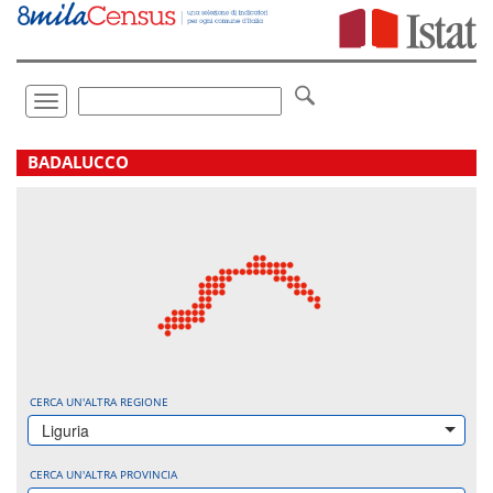
Vai
direttamente
a:
Contenuto
Ricerca
Toggle
navigation
.
BADALUCCO
CERCA UN'ALTRA REGIONE
Liguria
CERCA UN'ALTRA PROVINCIA