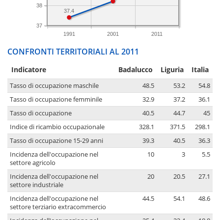
38
37.4
37
1991
2001
2011
CONFRONTI TERRITORIALI AL 2011
Indicatore
Badalucco
Liguria
Italia
Tasso di occupazione maschile
48.5
53.2
54.8
Tasso di occupazione femminile
32.9
37.2
36.1
Tasso di occupazione
40.5
44.7
45
Indice di ricambio occupazionale
328.1
371.5
298.1
Tasso di occupazione 15-29 anni
39.3
40.5
36.3
Incidenza dell'occupazione nel
10
3
5.5
settore agricolo
Incidenza dell'occupazione nel
20
20.5
27.1
settore industriale
Incidenza dell'occupazione nel
44.5
54.1
48.6
settore terziario extracommercio