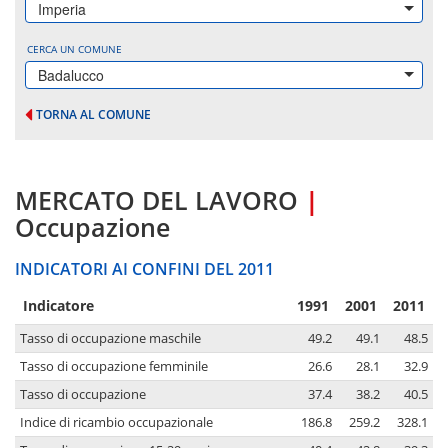
Imperia
CERCA UN COMUNE
Badalucco
TORNA AL COMUNE
MERCATO DEL LAVORO
|
Occupazione
INDICATORI AI CONFINI DEL 2011
Indicatore
1991
2001
2011
Tasso di occupazione maschile
49.2
49.1
48.5
Tasso di occupazione femminile
26.6
28.1
32.9
Tasso di occupazione
37.4
38.2
40.5
Indice di ricambio occupazionale
186.8
259.2
328.1