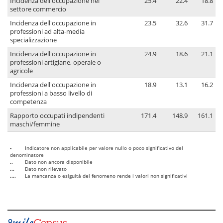
Incidenza dell'occupazione nel
25.4
22.4
18.8
settore commercio
Incidenza dell'occupazione in
23.5
32.6
31.7
professioni ad alta-media
specializzazione
Incidenza dell'occupazione in
24.9
18.6
21.1
professioni artigiane, operaie o
agricole
Incidenza dell'occupazione in
18.9
13.1
16.2
professioni a basso livello di
competenza
Rapporto occupati indipendenti
171.4
148.9
161.1
maschi/femmine
-
Indicatore non applicabile per valore nullo o poco significativo del
denominatore
..
Dato non ancora disponibile
...
Dato non rilevato
....
La mancanza o esiguità del fenomeno rende i valori non significativi