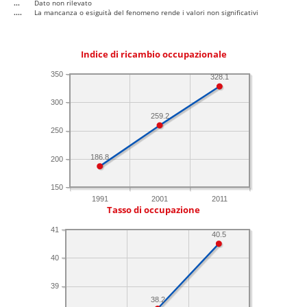
...
Dato non rilevato
....
La mancanza o esiguità del fenomeno rende i valori non significativi
Indice di ricambio occupazionale
350
328.1
300
259.2
250
186.8
200
150
1991
2001
2011
Tasso di occupazione
41
40.5
40
39
38.2