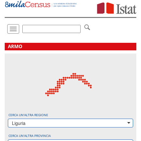
Vai
direttamente
a:
Contenuto
Ricerca
Toggle
navigation
.
ARMO
CERCA UN'ALTRA REGIONE
Liguria
CERCA UN'ALTRA PROVINCIA