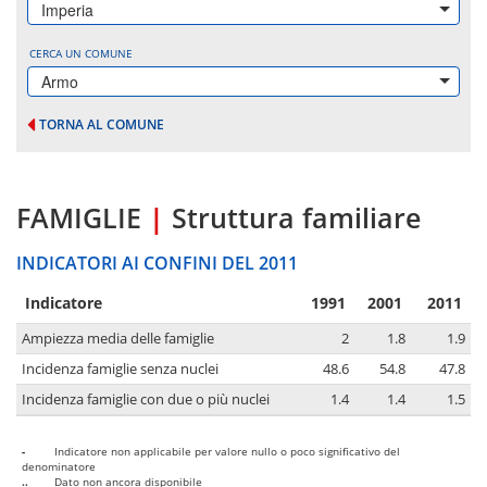
Imperia
CERCA UN COMUNE
Armo
TORNA AL COMUNE
FAMIGLIE
|
Struttura familiare
INDICATORI AI CONFINI DEL 2011
Indicatore
1991
2001
2011
Ampiezza media delle famiglie
2
1.8
1.9
Incidenza famiglie senza nuclei
48.6
54.8
47.8
Incidenza famiglie con due o più nuclei
1.4
1.4
1.5
-
Indicatore non applicabile per valore nullo o poco significativo del
denominatore
..
Dato non ancora disponibile