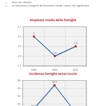
...
Dato non rilevato
....
La mancanza o esiguità del fenomeno rende i valori non significativi
Ampiezza media delle famiglie
2.1
2
2.0
1.9
1.9
1.8
1.8
1.7
1991
2001
2011
Incidenza famiglie senza nuclei
56
54.8
54
52
50