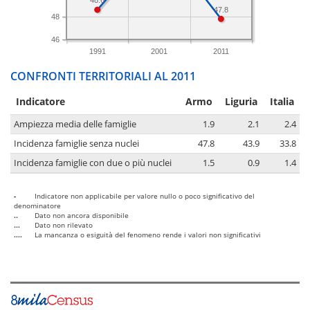
48.6
47.8
48
46
1991
2001
2011
CONFRONTI TERRITORIALI AL 2011
Indicatore
Armo
Liguria
Italia
Ampiezza media delle famiglie
1.9
2.1
2.4
Incidenza famiglie senza nuclei
47.8
43.9
33.8
Incidenza famiglie con due o più nuclei
1.5
0.9
1.4
-
Indicatore non applicabile per valore nullo o poco significativo del
denominatore
..
Dato non ancora disponibile
...
Dato non rilevato
....
La mancanza o esiguità del fenomeno rende i valori non significativi