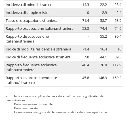
Incidenza di minori stranieri
14.3
22.2
23.4
Incidenza di coppie miste
0
2.9
2.4
Tasso di occupazione straniera
71.4
58.7
58.9
Rapporto occupazione italiana/straniera
53.8
74.4
74.9
Rapporto disoccupazione
-
55.2
80.4
italiana/straniera
Indice di mobilità residenziale straniera
71.4
16.4
16
Indice di frequenza scolastica straniera
50
44.1
39.5
Rapporto frequenza scolastica
40.4
76.8
112.9
italiana/straniera
Rapporto lavoro indipendente
45.8
146.9
159.2
italiano/straniero
-
Indicatore non applicabile per valore nullo o poco significativo del
denominatore
..
Dato non ancora disponibile
...
Dato non rilevato
....
La mancanza o esiguità del fenomeno rende i valori non significativi