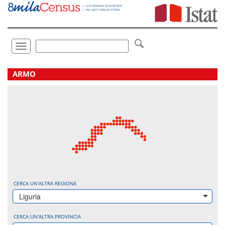
Vai
direttamente
a:
Contenuto
Ricerca
Toggle
navigation
.
ARMO
CERCA UN'ALTRA REGIONE
Liguria
CERCA UN'ALTRA PROVINCIA