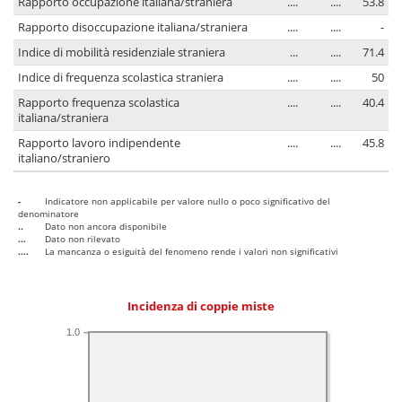
Rapporto occupazione italiana/straniera
....
....
53.8
Rapporto disoccupazione italiana/straniera
....
....
-
Indice di mobilità residenziale straniera
...
....
71.4
Indice di frequenza scolastica straniera
....
....
50
Rapporto frequenza scolastica
....
....
40.4
italiana/straniera
Rapporto lavoro indipendente
....
....
45.8
italiano/straniero
-
Indicatore non applicabile per valore nullo o poco significativo del
denominatore
..
Dato non ancora disponibile
...
Dato non rilevato
....
La mancanza o esiguità del fenomeno rende i valori non significativi
Incidenza di coppie miste
1.0