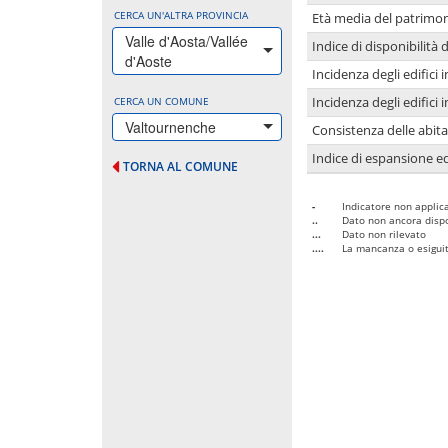
CERCA UN'ALTRA PROVINCIA
Età media del patrimon
Valle d'Aosta/Vallée
Indice di disponibilità d
d'Aoste
Incidenza degli edifici
CERCA UN COMUNE
Incidenza degli edifici
Valtournenche
Consistenza delle abit
Indice di espansione edi
TORNA AL COMUNE
-
Indicatore non applica
..
Dato non ancora dispo
...
Dato non rilevato
....
La mancanza o esiguità