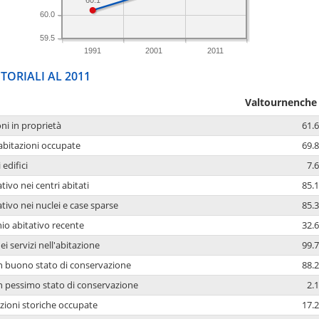
60.1
60.0
59.5
1991
2001
2011
TORIALI AL 2011
Valtournenche
oni in proprietà
61.6
 abitazioni occupate
69.8
 edifici
7.6
tivo nei centri abitati
85.1
ativo nei nuclei e case sparse
85.3
io abitativo recente
32.6
ei servizi nell'abitazione
99.7
 in buono stato di conservazione
88.2
 in pessimo stato di conservazione
2.1
azioni storiche occupate
17.2