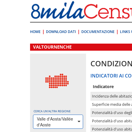
Vai
direttamente
a:
Contenuto
Ricerca
HOME
DOWNLOAD DATI
DOCUMENTAZIONE
LINKS 
.
VALTOURNENCHE
CONDIZION
INDICATORI AI CO
Indicatore
Incidenza delle abitazi
Superficie media delle
CERCA UN'ALTRA REGIONE
Potenzialità d'uso degli
Valle d'Aosta/Vallée
Potenzialità d'uso abita
d'Aoste
Potenzialità d'uso abit