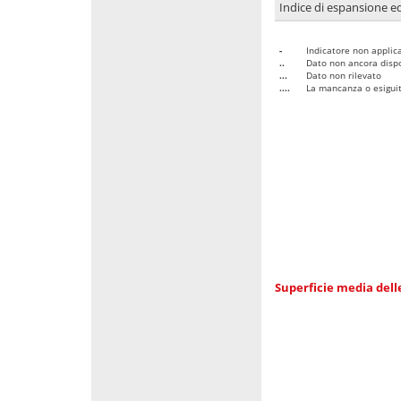
Indice di espansione edi
-
Indicatore non applica
..
Dato non ancora dispo
...
Dato non rilevato
....
La mancanza o esiguità
Superficie media dell