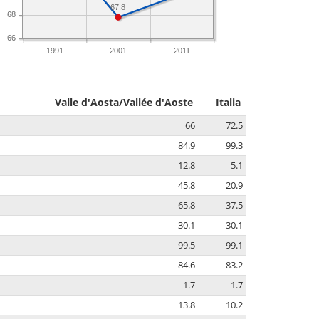
67.8
68
66
1991
2001
2011
Valle d'Aosta/Vallée d'Aoste
Italia
66
72.5
84.9
99.3
12.8
5.1
45.8
20.9
65.8
37.5
30.1
30.1
99.5
99.1
84.6
83.2
1.7
1.7
13.8
10.2