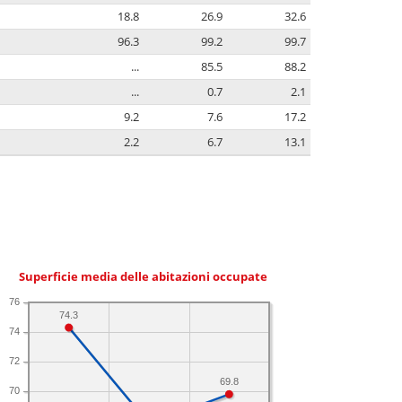
18.8
26.9
32.6
96.3
99.2
99.7
...
85.5
88.2
...
0.7
2.1
9.2
7.6
17.2
2.2
6.7
13.1
Superficie media delle abitazioni occupate
76
74.3
74
72
69.8
70