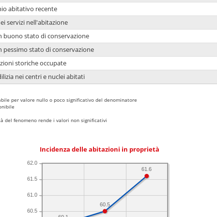
io abitativo recente
ei servizi nell'abitazione
 in buono stato di conservazione
 in pessimo stato di conservazione
azioni storiche occupate
lizia nei centri e nuclei abitati
bile per valore nullo o poco significativo del denominatore
nibile
 del fenomeno rende i valori non significativi
Incidenza delle abitazioni in proprietà
62.0
61.6
61.5
61.0
60.5
60.5