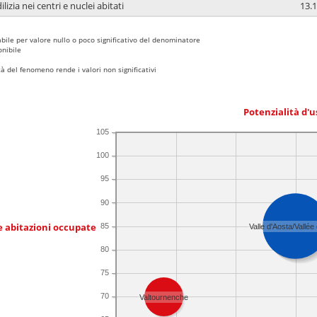
lizia nei centri e nuclei abitati
13.1
bile per valore nullo o poco significativo del denominatore
nibile
 del fenomeno rende i valori non significativi
Potenzialità d'u
105
100
95
90
e abitazioni occupate
85
Valle d'Aosta/Vallée
80
75
70
Valtournenche