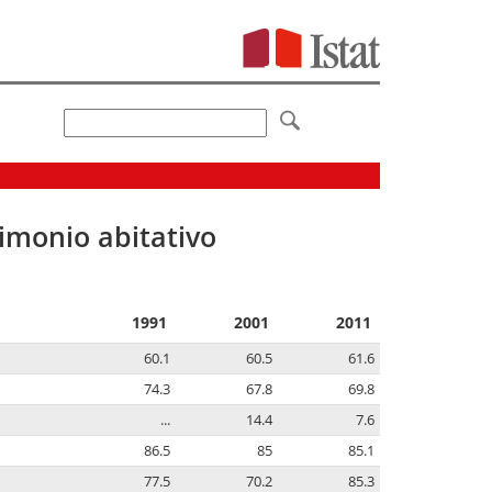
imonio abitativo
1991
2001
2011
60.1
60.5
61.6
74.3
67.8
69.8
...
14.4
7.6
86.5
85
85.1
77.5
70.2
85.3