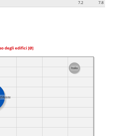
7.2
7.8
so degli edifici
[Ø]
Italia
 d'Aoste