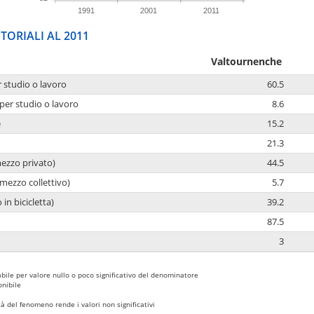
1991
2001
2011
TORIALI AL 2011
Valtournenche
r studio o lavoro
60.5
per studio o lavoro
8.6
e
15.2
21.3
mezzo privato)
44.5
mezzo collettivo)
5.7
 in bicicletta)
39.2
87.5
3
bile per valore nullo o poco significativo del denominatore
nibile
 del fenomeno rende i valori non significativi