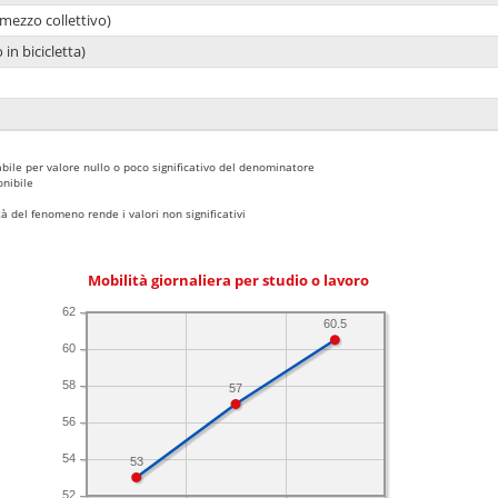
mezzo collettivo)
 in bicicletta)
bile per valore nullo o poco significativo del denominatore
nibile
 del fenomeno rende i valori non significativi
Mobilità giornaliera per studio o lavoro
62
60.5
60
58
57
56
54
53
52