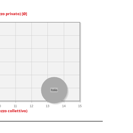
zzo privato)
[Ø]
Italia
0
11
12
13
14
15
zzo collettivo)