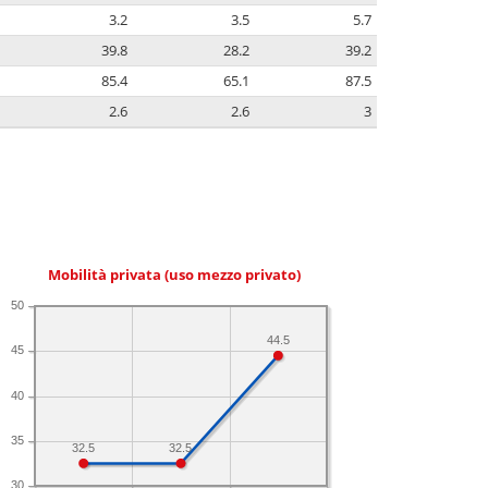
3.2
3.5
5.7
39.8
28.2
39.2
85.4
65.1
87.5
2.6
2.6
3
Mobilità privata (uso mezzo privato)
50
44.5
45
40
35
32.5
32.5
30