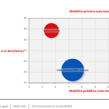
Mobilità privata (uso me
45
40
Valtournenche
35
 o in bicicletta)
30
25
Valle d'Aosta/Vallée d'Aoste
20
15
4
5
6
7
8
9
1
Mobilità pubblica (uso me
Legali
Web info
Dichiarazione di accessibilità