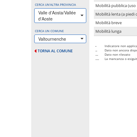
CERCA UN'ALTRA PROVINCIA
Mobilità pubblica (uso 
Valle d'Aosta/Vallée
Mobilità lenta (a piedi o
d'Aoste
Mobilità breve
CERCA UN COMUNE
Mobilità lunga
Valtournenche
-
Indicatore non applica
..
Dato non ancora dispo
TORNA AL COMUNE
...
Dato non rilevato
....
La mancanza o esiguità