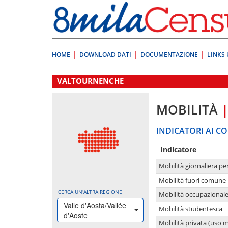
Vai
direttamente
a:
Contenuto
Ricerca
HOME
DOWNLOAD DATI
DOCUMENTAZIONE
LINKS 
.
VALTOURNENCHE
MOBILITÀ
INDICATORI AI CO
Indicatore
Mobilità giornaliera pe
Mobilità fuori comune 
CERCA UN'ALTRA REGIONE
Mobilità occupazional
Valle d'Aosta/Vallée
Mobilità studentesca
d'Aoste
Mobilità privata (uso 