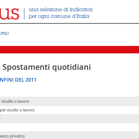
UTILI
|
Spostamenti quotidiani
NFINI DEL 2011
r studio o lavoro
per studio o lavoro
e
mezzo privato)