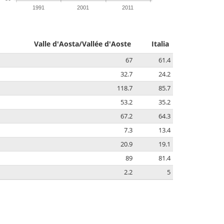
1991
2001
2011
Valle d'Aosta/Vallée d'Aoste
Italia
67
61.4
32.7
24.2
118.7
85.7
53.2
35.2
67.2
64.3
7.3
13.4
20.9
19.1
89
81.4
2.2
5