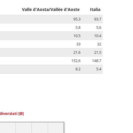
Valle d'Aosta/Vallée d'Aoste
Italia
95.3
93.7
5.8
5.6
10.5
10.4
33
32
21.6
21.5
152.6
148.7
8.2
5.4
divorziati
[Ø]