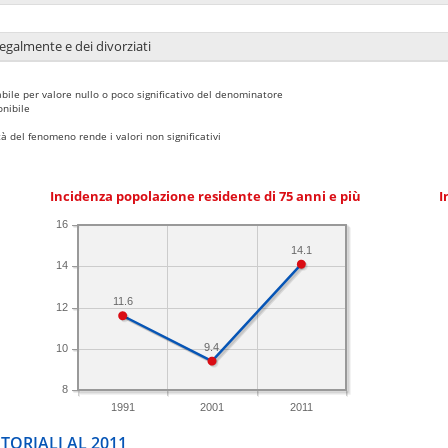
legalmente e dei divorziati
bile per valore nullo o poco significativo del denominatore
nibile
 del fenomeno rende i valori non significativi
Incidenza popolazione residente di 75 anni e più
I
16
14.1
14
11.6
12
9.4
10
8
1991
2001
2011
TORIALI AL 2011