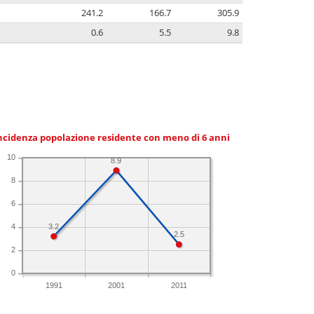
241.2
166.7
305.9
0.6
5.5
9.8
ncidenza popolazione residente con meno di 6 anni
10
8.9
8
6
3.2
4
2.5
2
0
1991
2001
2011