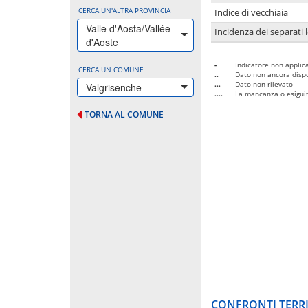
CERCA UN'ALTRA PROVINCIA
Indice di vecchiaia
Valle d'Aosta/Vallée
Incidenza dei separati 
d'Aoste
-
Indicatore non applica
CERCA UN COMUNE
..
Dato non ancora dispo
...
Dato non rilevato
Valgrisenche
....
La mancanza o esiguità
TORNA AL COMUNE
CONFRONTI TERRI