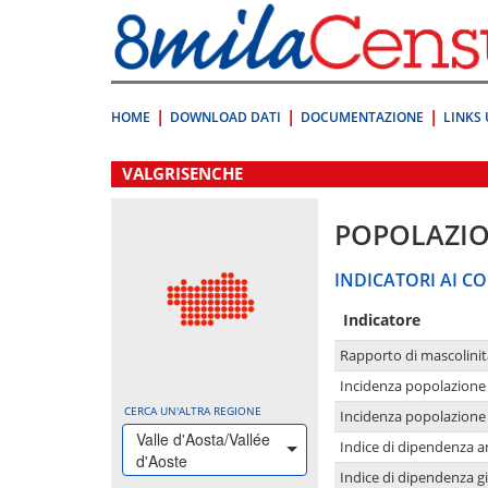
Vai
direttamente
a:
Contenuto
Ricerca
HOME
DOWNLOAD DATI
DOCUMENTAZIONE
LINKS 
.
VALGRISENCHE
POPOLAZI
INDICATORI AI CO
Indicatore
Rapporto di mascolinit
Incidenza popolazione 
CERCA UN'ALTRA REGIONE
Incidenza popolazione 
Valle d'Aosta/Vallée
Indice di dipendenza a
d'Aoste
Indice di dipendenza g