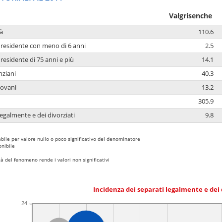
Valgrisenche
à
110.6
residente con meno di 6 anni
2.5
residente di 75 anni e più
14.1
nziani
40.3
iovani
13.2
305.9
legalmente e dei divorziati
9.8
bile per valore nullo o poco significativo del denominatore
nibile
 del fenomeno rende i valori non significativi
Incidenza dei separati legalmente e dei 
24