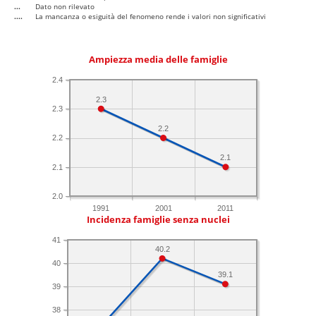
...
Dato non rilevato
....
La mancanza o esiguità del fenomeno rende i valori non significativi
Ampiezza media delle famiglie
2.4
2.3
2.3
2.2
2.2
2.1
2.1
2.0
1991
2001
2011
Incidenza famiglie senza nuclei
41
40.2
40
39.1
39
38