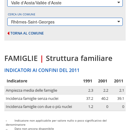
Valle d'Aosta/Vallée d'Aoste
CERCA UN COMUNE
Rhêmes-Saint-Georges
TORNA AL COMUNE
FAMIGLIE
|
Struttura familiare
INDICATORI AI CONFINI DEL 2011
Indicatore
1991
2001
2011
Ampiezza media delle famiglie
2.3
2.2
2.1
Incidenza famiglie senza nuclei
37.2
40.2
39.1
Incidenza famiglie con due o più nuclei
1.2
0
0
-
Indicatore non applicabile per valore nullo o poco significativo del
denominatore
..
Dato non ancora disponibile