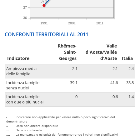
37.2
37
36
1991
2001
2011
CONFRONTI TERRITORIALI AL 2011
Rhêmes-
Valle
Saint-
d'Aosta/Vallée
Indicatore
Georges
d'Aoste
Italia
Ampiezza media
2.1
2.1
2.4
delle famiglie
Incidenza famiglie
39.1
41.6
33.8
senza nuclei
Incidenza famiglie
0
0.6
1.4
con due o più nuclei
-
Indicatore non applicabile per valore nullo o poco significativo del
denominatore
..
Dato non ancora disponibile
...
Dato non rilevato
....
La mancanza o esiguità del fenomeno rende i valori non significativi