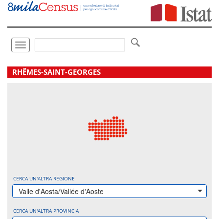
Vai
direttamente
a:
Contenuto
Ricerca
Toggle
navigation
.
RHÊMES-SAINT-GEORGES
CERCA UN'ALTRA REGIONE
Valle d'Aosta/Vallée d'Aoste
CERCA UN'ALTRA PROVINCIA