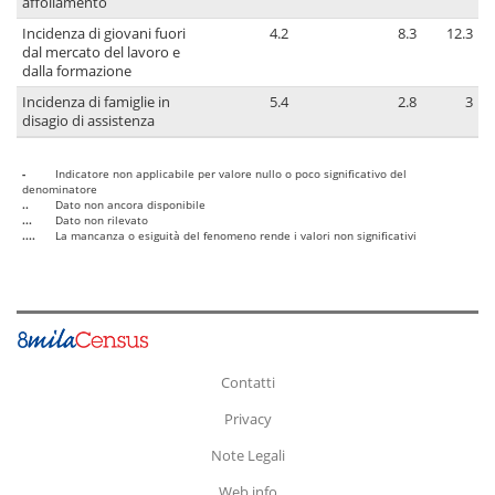
affollamento
Incidenza di giovani fuori
4.2
8.3
12.3
dal mercato del lavoro e
dalla formazione
Incidenza di famiglie in
5.4
2.8
3
disagio di assistenza
-
Indicatore non applicabile per valore nullo o poco significativo del
denominatore
..
Dato non ancora disponibile
...
Dato non rilevato
....
La mancanza o esiguità del fenomeno rende i valori non significativi
Contatti
Privacy
Note Legali
Web info