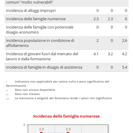
comuni "molto vulnerabili"
Incidenza di alloggi impropri
0
0
0
Incidenza delle famiglie numerose
2.3
2.3
0
Incidenza delle famiglie con potenziale
0
0
0
disagio economico
Incidenza popolazione in condizione di
2
0
2.6
affollamento
Incidenza di giovani fuori dal mercato del
4.1
3.2
4.2
lavoro e dalla formazione
Incidenza di famiglie in disagio di assistenza
0
0
5.4
-
Indicatore non applicabile per valore nullo o poco significativo del
denominatore
..
Dato non ancora disponibile
...
Dato non rilevato
....
La mancanza o esiguità del fenomeno rende i valori non significativi
Incidenza delle famiglie numerose
3
2.3
2.3