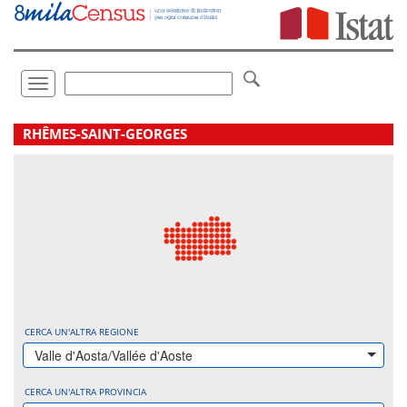
Vai
direttamente
a:
Contenuto
Ricerca
Toggle
navigation
.
RHÊMES-SAINT-GEORGES
CERCA UN'ALTRA REGIONE
Valle d'Aosta/Vallée d'Aoste
CERCA UN'ALTRA PROVINCIA