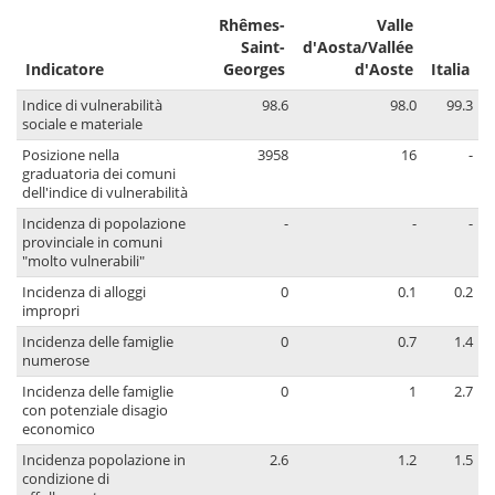
Rhêmes-
Valle
Saint-
d'Aosta/Vallée
Indicatore
Georges
d'Aoste
Italia
Indice di vulnerabilità
98.6
98.0
99.3
sociale e materiale
Posizione nella
3958
16
-
graduatoria dei comuni
dell'indice di vulnerabilità
Incidenza di popolazione
-
-
-
provinciale in comuni
"molto vulnerabili"
Incidenza di alloggi
0
0.1
0.2
impropri
Incidenza delle famiglie
0
0.7
1.4
numerose
Incidenza delle famiglie
0
1
2.7
con potenziale disagio
economico
Incidenza popolazione in
2.6
1.2
1.5
condizione di