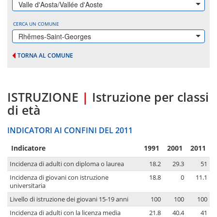
Valle d'Aosta/Vallée d'Aoste
CERCA UN COMUNE
Rhêmes-Saint-Georges
TORNA AL COMUNE
ISTRUZIONE
|
Istruzione per classi
di età
INDICATORI AI CONFINI DEL 2011
Indicatore
1991
2001
2011
Incidenza di adulti con diploma o laurea
18.2
29.3
51
Incidenza di giovani con istruzione
18.8
0
11.1
universitaria
Livello di istruzione dei giovani 15-19 anni
100
100
100
Incidenza di adulti con la licenza media
21.8
40.4
41