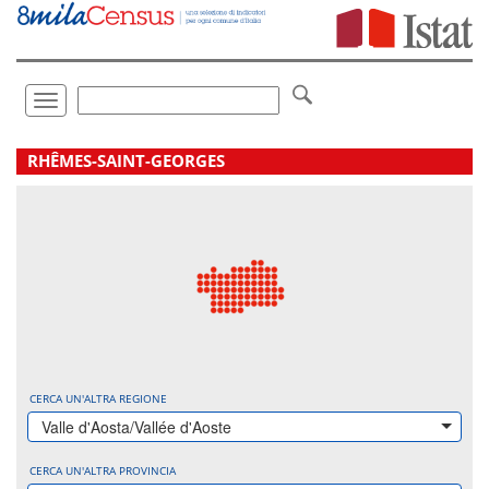
Vai
direttamente
a:
Contenuto
Ricerca
Toggle
navigation
.
RHÊMES-SAINT-GEORGES
CERCA UN'ALTRA REGIONE
Valle d'Aosta/Vallée d'Aoste
CERCA UN'ALTRA PROVINCIA