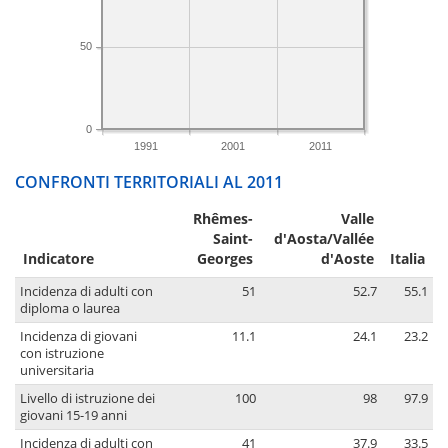
50
0
1991
2001
2011
CONFRONTI TERRITORIALI AL 2011
Rhêmes-
Valle
Saint-
d'Aosta/Vallée
Indicatore
Georges
d'Aoste
Italia
Incidenza di adulti con
51
52.7
55.1
diploma o laurea
Incidenza di giovani
11.1
24.1
23.2
con istruzione
universitaria
Livello di istruzione dei
100
98
97.9
giovani 15-19 anni
Incidenza di adulti con
41
37.9
33.5