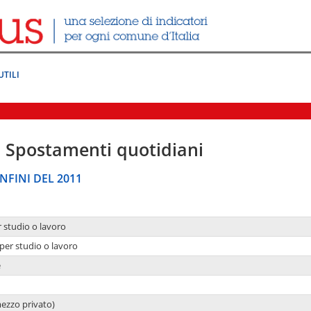
UTILI
|
Spostamenti quotidiani
NFINI DEL 2011
r studio o lavoro
per studio o lavoro
e
mezzo privato)