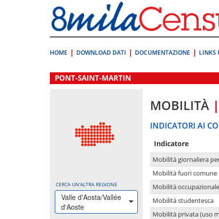
Vai
direttamente
a:
Contenuto
Ricerca
HOME
DOWNLOAD DATI
DOCUMENTAZIONE
LINKS 
.
PONT-SAINT-MARTIN
MOBILITÀ
INDICATORI AI CO
Indicatore
Mobilità giornaliera pe
Mobilità fuori comune 
CERCA UN'ALTRA REGIONE
Mobilità occupazional
Valle d'Aosta/Vallée
Mobilità studentesca
d'Aoste
Mobilità privata (uso 