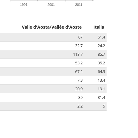
1991
2001
2011
Valle d'Aosta/Vallée d'Aoste
Italia
67
61.4
32.7
24.2
118.7
85.7
53.2
35.2
67.2
64.3
7.3
13.4
20.9
19.1
89
81.4
2.2
5