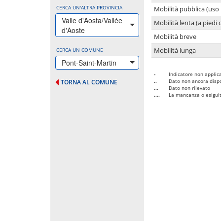
CERCA UN'ALTRA PROVINCIA
Mobilità pubblica (uso 
Valle d'Aosta/Vallée
Mobilità lenta (a piedi o
d'Aoste
Mobilità breve
CERCA UN COMUNE
Mobilità lunga
Pont-Saint-Martin
-
Indicatore non applica
..
Dato non ancora dispo
TORNA AL COMUNE
...
Dato non rilevato
....
La mancanza o esiguità