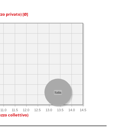
zzo privato)
[Ø]
Italia
11.0
11.5
12.0
12.5
13.0
13.5
14.0
14.5
zzo collettivo)