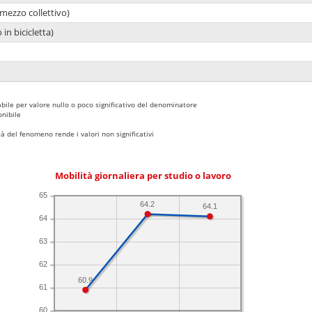
mezzo collettivo)
 in bicicletta)
bile per valore nullo o poco significativo del denominatore
nibile
 del fenomeno rende i valori non significativi
Mobilità giornaliera per studio o lavoro
65
64.2
64.1
64
63
62
60.9
61
60