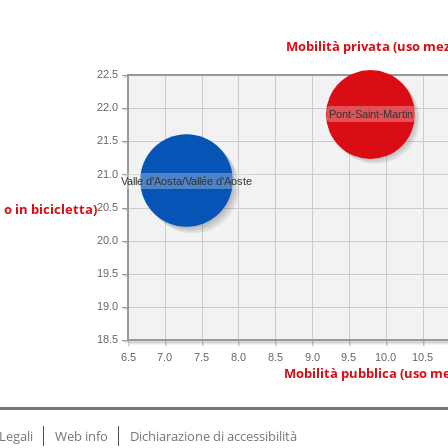
Mobilità privata (uso me
22.5
22.0
Pont-Saint-Martin
21.5
21.0
Valle d'Aosta/Vallée d'Aoste
 o in bicicletta)
20.5
20.0
19.5
19.0
18.5
6.5
7.0
7.5
8.0
8.5
9.0
9.5
10.0
10.5
Mobilità pubblica (uso me
Legali
Web info
Dichiarazione di accessibilità