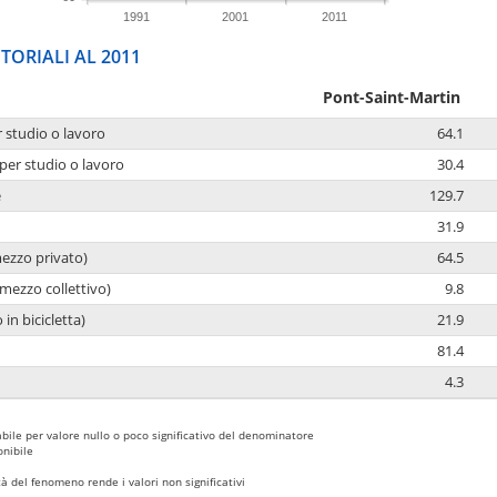
1991
2001
2011
TORIALI AL 2011
Pont-Saint-Martin
r studio o lavoro
64.1
per studio o lavoro
30.4
e
129.7
31.9
mezzo privato)
64.5
mezzo collettivo)
9.8
 in bicicletta)
21.9
81.4
4.3
bile per valore nullo o poco significativo del denominatore
nibile
 del fenomeno rende i valori non significativi