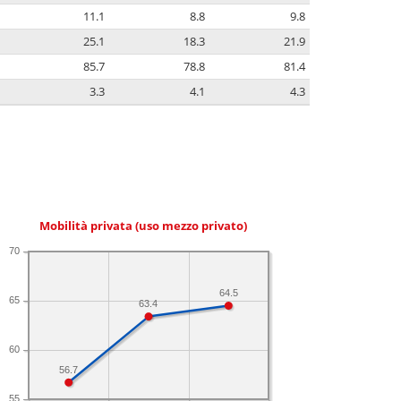
11.1
8.8
9.8
25.1
18.3
21.9
85.7
78.8
81.4
3.3
4.1
4.3
Mobilità privata (uso mezzo privato)
70
64.5
65
63.4
60
56.7
55