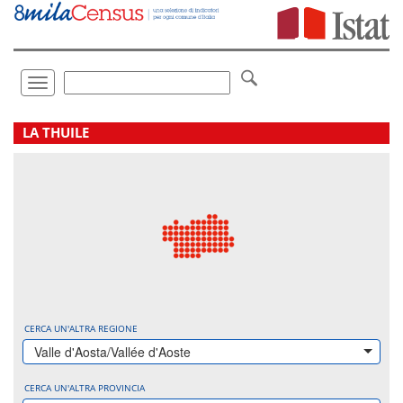
Vai
direttamente
a:
Contenuto
Ricerca
Toggle
navigation
.
LA THUILE
CERCA UN'ALTRA REGIONE
Valle d'Aosta/Vallée d'Aoste
CERCA UN'ALTRA PROVINCIA