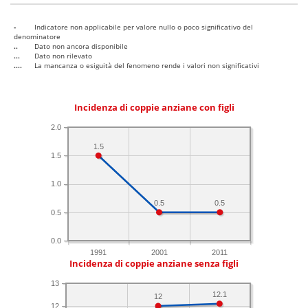
-
Indicatore non applicabile per valore nullo o poco significativo del
denominatore
..
Dato non ancora disponibile
...
Dato non rilevato
....
La mancanza o esiguità del fenomeno rende i valori non significativi
Incidenza di coppie anziane con figli
2.0
1.5
1.5
1.0
0.5
0.5
0.5
0.0
1991
2001
2011
Incidenza di coppie anziane senza figli
13
12.1
12
12