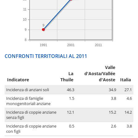
11
10
9
9
8
1991
2001
2011
CONFRONTI TERRITORIALI AL 2011
Valle
La
d'Aosta/Vallée
Indicatore
Thuile
d'Aoste
Italia
Incidenza di anziani soli
46.3
34.9
27.1
Incidenza di famiglie
1.5
3.8
4.6
monogenitoriali anziane
Incidenza di coppie anziane
12.1
15.2
14.2
senza figli
Incidenza di coppie anziane
0.5
2.6
3.8
con figli