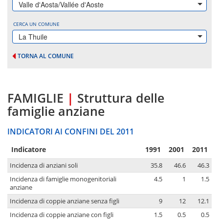
Valle d'Aosta/Vallée d'Aoste
CERCA UN COMUNE
La Thuile
TORNA AL COMUNE
FAMIGLIE
|
Struttura delle
famiglie anziane
INDICATORI AI CONFINI DEL 2011
Indicatore
1991
2001
2011
Incidenza di anziani soli
35.8
46.6
46.3
Incidenza di famiglie monogenitoriali
4.5
1
1.5
anziane
Incidenza di coppie anziane senza figli
9
12
12.1
Incidenza di coppie anziane con figli
1.5
0.5
0.5