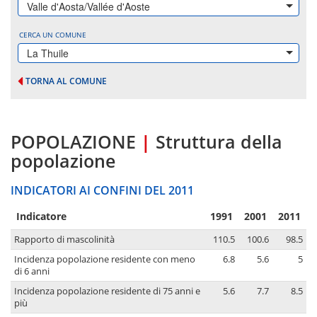
Valle d'Aosta/Vallée d'Aoste
CERCA UN COMUNE
La Thuile
TORNA AL COMUNE
POPOLAZIONE
|
Struttura della
popolazione
INDICATORI AI CONFINI DEL 2011
Indicatore
1991
2001
2011
Rapporto di mascolinità
110.5
100.6
98.5
Incidenza popolazione residente con meno
6.8
5.6
5
di 6 anni
Incidenza popolazione residente di 75 anni e
5.6
7.7
8.5
più