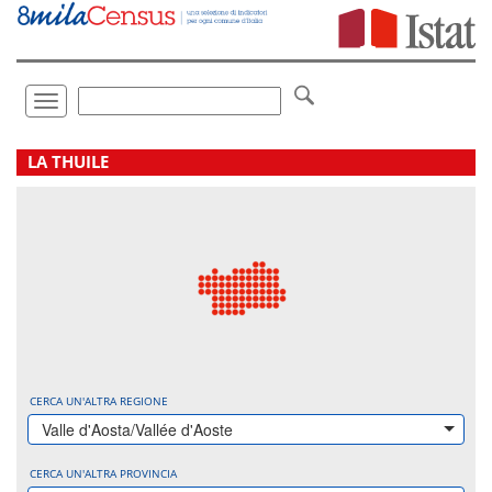
Vai
direttamente
a:
Contenuto
Ricerca
Toggle
navigation
.
LA THUILE
CERCA UN'ALTRA REGIONE
Valle d'Aosta/Vallée d'Aoste
CERCA UN'ALTRA PROVINCIA