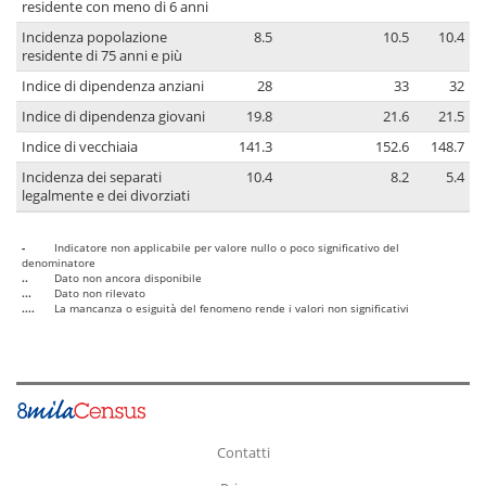
residente con meno di 6 anni
Incidenza popolazione
8.5
10.5
10.4
residente di 75 anni e più
Indice di dipendenza anziani
28
33
32
Indice di dipendenza giovani
19.8
21.6
21.5
Indice di vecchiaia
141.3
152.6
148.7
Incidenza dei separati
10.4
8.2
5.4
legalmente e dei divorziati
-
Indicatore non applicabile per valore nullo o poco significativo del
denominatore
..
Dato non ancora disponibile
...
Dato non rilevato
....
La mancanza o esiguità del fenomeno rende i valori non significativi
Contatti