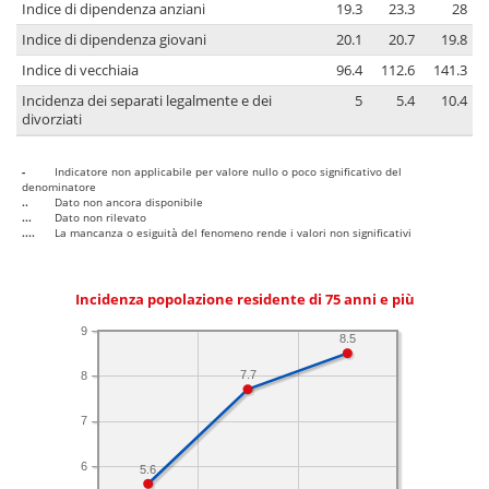
Indice di dipendenza anziani
19.3
23.3
28
Indice di dipendenza giovani
20.1
20.7
19.8
Indice di vecchiaia
96.4
112.6
141.3
Incidenza dei separati legalmente e dei
5
5.4
10.4
divorziati
-
Indicatore non applicabile per valore nullo o poco significativo del
denominatore
..
Dato non ancora disponibile
...
Dato non rilevato
....
La mancanza o esiguità del fenomeno rende i valori non significativi
Incidenza popolazione residente di 75 anni e più
9
8.5
7.7
8
7
6
5.6