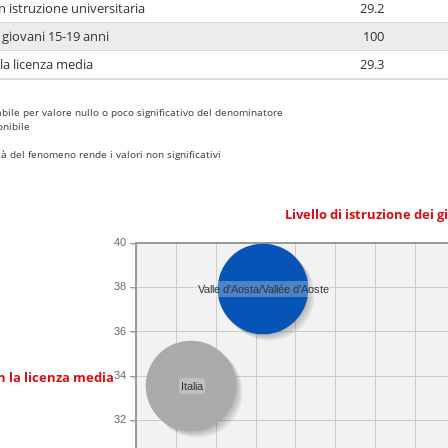
n istruzione universitaria
29.2
i giovani 15-19 anni
100
 la licenza media
29.3
bile per valore nullo o poco significativo del denominatore
nibile
 del fenomeno rende i valori non significativi
Livello di istruzione dei 
40
38
Valle d'Aosta/Vallée d'Aoste
36
n la licenza media
34
Italia
32