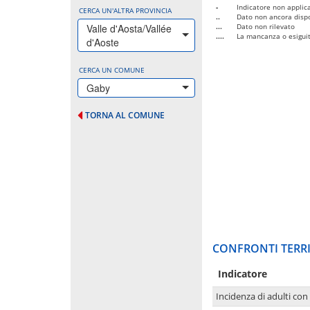
-
Indicatore non applica
CERCA UN'ALTRA PROVINCIA
..
Dato non ancora dispo
Valle d'Aosta/Vallée
...
Dato non rilevato
....
La mancanza o esiguità
d'Aoste
CERCA UN COMUNE
Gaby
TORNA AL COMUNE
CONFRONTI TERRI
Indicatore
Incidenza di adulti con