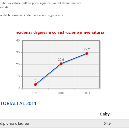
bile per valore nullo o poco significativo del denominatore
nibile
 del fenomeno rende i valori non significativi
Incidenza di giovani con istruzione universitaria
40
29.2
30
20.6
20
10
3
0
1991
2001
2011
TORIALI AL 2011
Gaby
 diploma o laurea
64.9