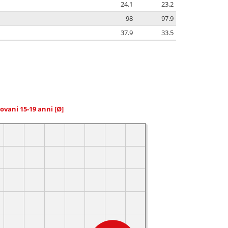
24.1
23.2
98
97.9
37.9
33.5
giovani 15-19 anni
[Ø]