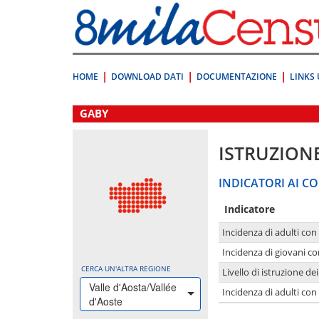
Vai
direttamente
a:
Contenuto
Ricerca
HOME
DOWNLOAD DATI
DOCUMENTAZIONE
LINKS 
.
GABY
ISTRUZION
INDICATORI AI CO
Indicatore
Incidenza di adulti con
Incidenza di giovani co
CERCA UN'ALTRA REGIONE
Livello di istruzione de
Valle d'Aosta/Vallée
Incidenza di adulti con
d'Aoste