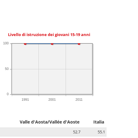
Livello di istruzione dei giovani 15-19 anni
100
50
0
1991
2001
2011
Valle d'Aosta/Vallée d'Aoste
Italia
52.7
55.1