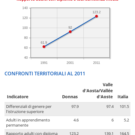
140
123.2
120
92
100
80
61.9
60
40
1991
2001
2011
CONFRONTI TERRITORIALI AL 2011
Valle
d'Aosta/Vallée
Indicatore
Donnas
d'Aoste
Italia
Differenziali di genere per
97.9
97.4
101.5
l'istruzione superiore
Adulti in apprendimento
4.6
6
5.2
permanente
Rapporto adulti con diploma
123.2
139.1
164.5