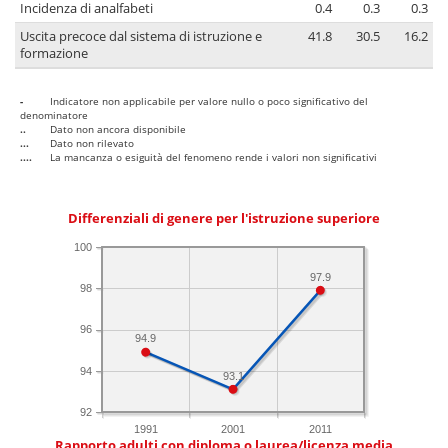
Incidenza di analfabeti
0.4
0.3
0.3
Uscita precoce dal sistema di istruzione e
41.8
30.5
16.2
formazione
-
Indicatore non applicabile per valore nullo o poco significativo del
denominatore
..
Dato non ancora disponibile
...
Dato non rilevato
....
La mancanza o esiguità del fenomeno rende i valori non significativi
Differenziali di genere per l'istruzione superiore
100
97.9
98
96
94.9
94
93.1
92
1991
2001
2011
Rapporto adulti con diploma o laurea/licenza media