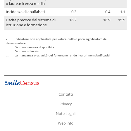
o laurea/licenza media
Incidenza di analfabeti
0.3
0.4
1.1
Uscita precoce dal sistema di
16.2
16.9
15.5
istruzione e formazione
-
Indicatore non applicabile per valore nullo o poco significativo del
denominatore
..
Dato non ancora disponibile
...
Dato non rilevato
....
La mancanza o esiguità del fenomeno rende i valori non significativi
Contatti
Privacy
Note Legali
Web info