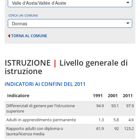
Valle d'Aosta/Vallée d'Aoste
CERCA UN COMUNE
Donnas
TORNA AL COMUNE
ISTRUZIONE
|
Livello generale di
istruzione
INDICATORI AI CONFINI DEL 2011
Indicatore
1991
2001
2011
Differenziali di genere per l'istruzione
94.9
93.1
97.9
superiore
Adulti in apprendimento permanente
1.3
5.8
4.6
Rapporto adulti con diploma o
61.9
92
123.2
laurea/licenza media