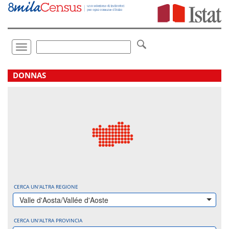
Vai
direttamente
a:
Contenuto
Ricerca
Toggle
navigation
.
DONNAS
CERCA UN'ALTRA REGIONE
Valle d'Aosta/Vallée d'Aoste
CERCA UN'ALTRA PROVINCIA