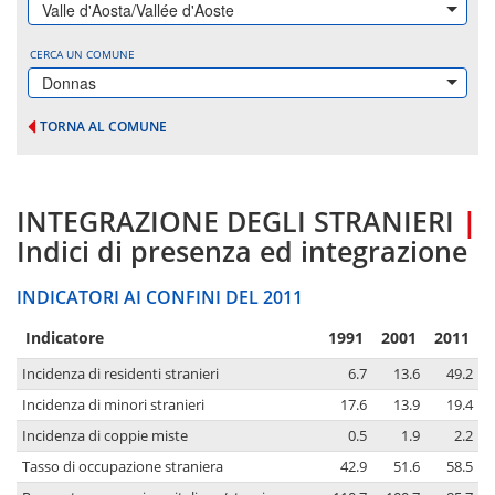
Valle d'Aosta/Vallée d'Aoste
CERCA UN COMUNE
Donnas
TORNA AL COMUNE
INTEGRAZIONE DEGLI STRANIERI
|
Indici di presenza ed integrazione
INDICATORI AI CONFINI DEL 2011
Indicatore
1991
2001
2011
Incidenza di residenti stranieri
6.7
13.6
49.2
Incidenza di minori stranieri
17.6
13.9
19.4
Incidenza di coppie miste
0.5
1.9
2.2
Tasso di occupazione straniera
42.9
51.6
58.5