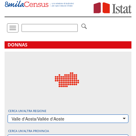
Vai
direttamente
a:
Contenuto
Ricerca
Toggle
navigation
.
DONNAS
CERCA UN'ALTRA REGIONE
Valle d'Aosta/Vallée d'Aoste
CERCA UN'ALTRA PROVINCIA