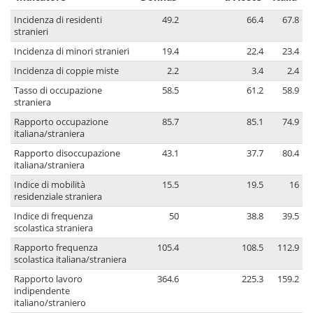
Incidenza di residenti
49.2
66.4
67.8
stranieri
Incidenza di minori stranieri
19.4
22.4
23.4
Incidenza di coppie miste
2.2
3.4
2.4
Tasso di occupazione
58.5
61.2
58.9
straniera
Rapporto occupazione
85.7
85.1
74.9
italiana/straniera
Rapporto disoccupazione
43.1
37.7
80.4
italiana/straniera
Indice di mobilità
15.5
19.5
16
residenziale straniera
Indice di frequenza
50
38.8
39.5
scolastica straniera
Rapporto frequenza
105.4
108.5
112.9
scolastica italiana/straniera
Rapporto lavoro
364.6
225.3
159.2
indipendente
italiano/straniero