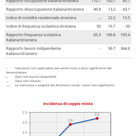
Rapporto occupazione italiana/straniera
110.7
100.7
85.7
Rapporto disoccupazione italiana/straniera
40.9
13.2
43.1
Indice di mobilità residenziale straniera
...
22.2
15.5
Indice di frequenza scolastica straniera
50
16.7
50
Rapporto frequenza scolastica
65.3
166.8
105.4
italiana/straniera
Rapporto lavoro indipendente
-
56.7
364.6
italiano/straniero
-
Indicatore non applicabile per valore nullo o poco significativo del
denominatore
..
Dato non ancora disponibile
...
Dato non rilevato
....
La mancanza o esiguità del fenomeno rende i valori non significativi
Incidenza di coppie miste
2.5
2.2
1.9
2.0
1.5