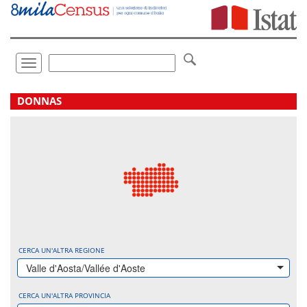
Vai
direttamente
a:
Contenuto
Ricerca
Toggle
navigation
.
DONNAS
CERCA UN'ALTRA REGIONE
Valle d'Aosta/Vallée d'Aoste
CERCA UN'ALTRA PROVINCIA