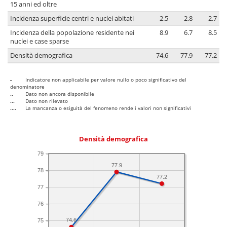
15 anni ed oltre
Incidenza superficie centri e nuclei abitati
2.5
2.8
2.7
Incidenza della popolazione residente nei
8.9
6.7
8.5
nuclei e case sparse
Densità demografica
74.6
77.9
77.2
-
Indicatore non applicabile per valore nullo o poco significativo del
denominatore
..
Dato non ancora disponibile
...
Dato non rilevato
....
La mancanza o esiguità del fenomeno rende i valori non significativi
Densità demografica
79
77.9
78
77.2
77
76
74.6
75