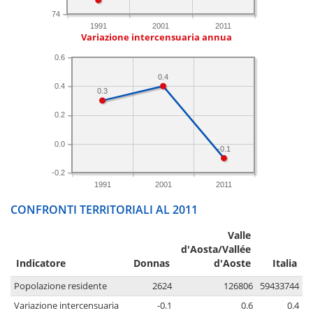
74
1991
2001
2011
Variazione intercensuaria annua
0.6
0.4
0.4
0.3
0.2
0.0
-0.1
-0.2
1991
2001
2011
CONFRONTI TERRITORIALI AL 2011
Valle
d'Aosta/Vallée
Indicatore
Donnas
d'Aoste
Italia
Popolazione residente
2624
126806
59433744
Variazione intercensuaria
-0.1
0.6
0.4