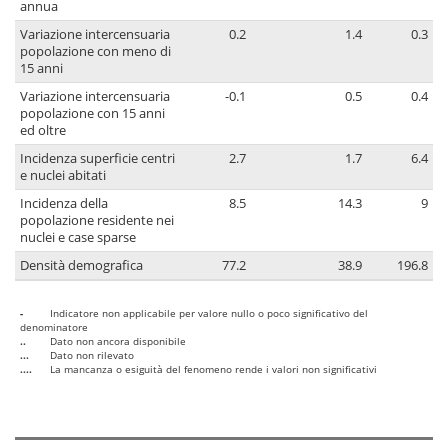
annua
Variazione intercensuaria
0.2
1.4
0.3
popolazione con meno di
15 anni
Variazione intercensuaria
-0.1
0.5
0.4
popolazione con 15 anni
ed oltre
Incidenza superficie centri
2.7
1.7
6.4
e nuclei abitati
Incidenza della
8.5
14.3
9
popolazione residente nei
nuclei e case sparse
Densità demografica
77.2
38.9
196.8
-
Indicatore non applicabile per valore nullo o poco significativo del
denominatore
..
Dato non ancora disponibile
...
Dato non rilevato
....
La mancanza o esiguità del fenomeno rende i valori non significativi