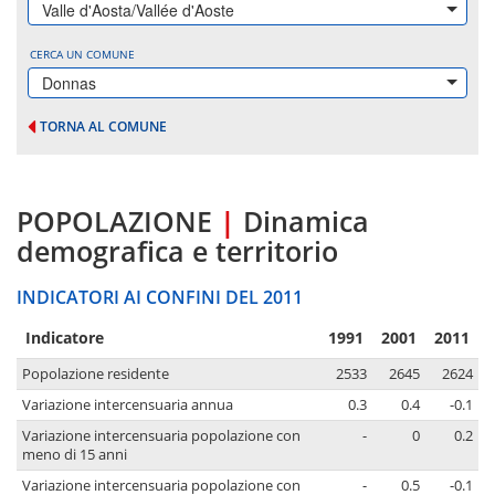
Valle d'Aosta/Vallée d'Aoste
CERCA UN COMUNE
Donnas
TORNA AL COMUNE
POPOLAZIONE
|
Dinamica
demografica e territorio
INDICATORI AI CONFINI DEL 2011
Indicatore
1991
2001
2011
Popolazione residente
2533
2645
2624
Variazione intercensuaria annua
0.3
0.4
-0.1
Variazione intercensuaria popolazione con
-
0
0.2
meno di 15 anni
Variazione intercensuaria popolazione con
-
0.5
-0.1