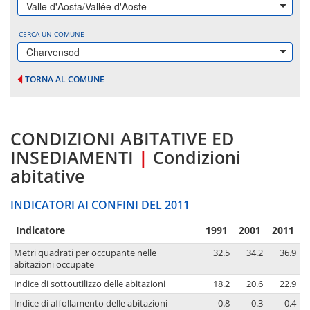
Valle d'Aosta/Vallée d'Aoste
CERCA UN COMUNE
Charvensod
TORNA AL COMUNE
CONDIZIONI ABITATIVE ED
INSEDIAMENTI
|
Condizioni
abitative
INDICATORI AI CONFINI DEL 2011
Indicatore
1991
2001
2011
Metri quadrati per occupante nelle
32.5
34.2
36.9
abitazioni occupate
Indice di sottoutilizzo delle abitazioni
18.2
20.6
22.9
Indice di affollamento delle abitazioni
0.8
0.3
0.4