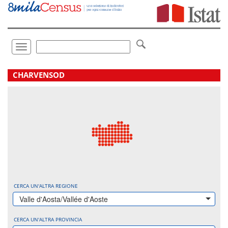
Vai
direttamente
a:
Contenuto
Ricerca
Toggle
navigation
.
CHARVENSOD
CERCA UN'ALTRA REGIONE
Valle d'Aosta/Vallée d'Aoste
CERCA UN'ALTRA PROVINCIA