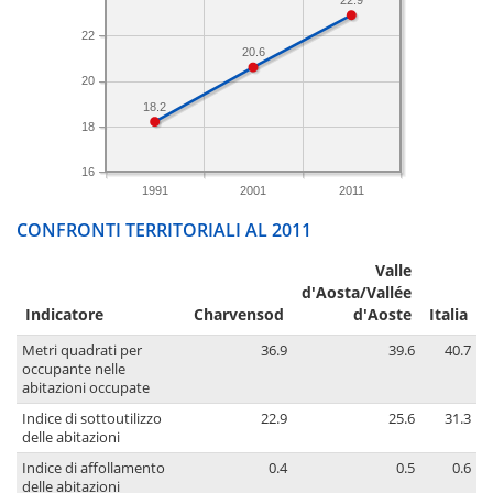
22
20.6
20
18.2
18
16
1991
2001
2011
CONFRONTI TERRITORIALI AL 2011
Valle
d'Aosta/Vallée
Indicatore
Charvensod
d'Aoste
Italia
Metri quadrati per
36.9
39.6
40.7
occupante nelle
abitazioni occupate
Indice di sottoutilizzo
22.9
25.6
31.3
delle abitazioni
Indice di affollamento
0.4
0.5
0.6
delle abitazioni