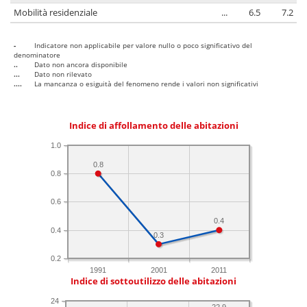
Mobilità residenziale
...
6.5
7.2
-
Indicatore non applicabile per valore nullo o poco significativo del
denominatore
..
Dato non ancora disponibile
...
Dato non rilevato
....
La mancanza o esiguità del fenomeno rende i valori non significativi
Indice di affollamento delle abitazioni
1.0
0.8
0.8
0.6
0.4
0.4
0.3
0.2
1991
2001
2011
Indice di sottoutilizzo delle abitazioni
24
22.9