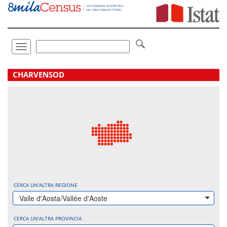
Vai
direttamente
a:
Contenuto
Ricerca
Toggle
navigation
.
CHARVENSOD
CERCA UN'ALTRA REGIONE
Valle d'Aosta/Vallée d'Aoste
CERCA UN'ALTRA PROVINCIA