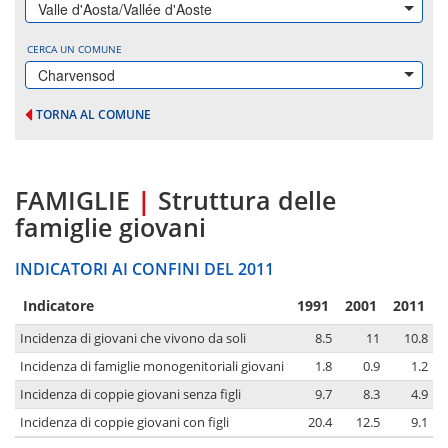
Valle d'Aosta/Vallée d'Aoste
CERCA UN COMUNE
Charvensod
TORNA AL COMUNE
FAMIGLIE
|
Struttura delle
famiglie giovani
INDICATORI AI CONFINI DEL 2011
Indicatore
1991
2001
2011
Incidenza di giovani che vivono da soli
8.5
11
10.8
Incidenza di famiglie monogenitoriali giovani
1.8
0.9
1.2
Incidenza di coppie giovani senza figli
9.7
8.3
4.9
Incidenza di coppie giovani con figli
20.4
12.5
9.1