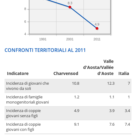
8.3
8
6
4.9
4
1991
2001
2011
CONFRONTI TERRITORIALI AL 2011
Valle
d'Aosta/Vallée
Indicatore
Charvensod
d'Aoste
Italia
Incidenza di giovani che
10.8
12.3
7
vivono da soli
Incidenza di famiglie
1.2
1.1
1
monogenitoriali giovani
Incidenza di coppie
4.9
3.9
3.4
giovani senza figli
Incidenza di coppie
9.1
7.6
7.4
giovani con figli