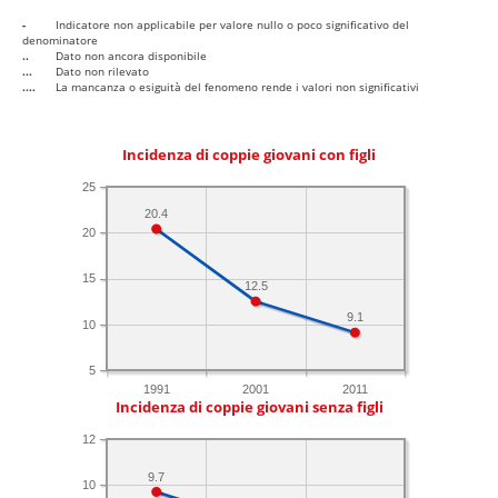
-
Indicatore non applicabile per valore nullo o poco significativo del
denominatore
..
Dato non ancora disponibile
...
Dato non rilevato
....
La mancanza o esiguità del fenomeno rende i valori non significativi
Incidenza di coppie giovani con figli
25
20.4
20
15
12.5
9.1
10
5
1991
2001
2011
Incidenza di coppie giovani senza figli
12
9.7
10