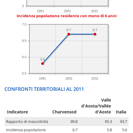
3
1991
2001
2011
Incidenza popolazione residente con meno di 6 anni
7.0
6.7
6.7
6.5
6.0
5.8
5.5
1991
2001
2011
CONFRONTI TERRITORIALI AL 2011
Valle
d'Aosta/Vallée
Indicatore
Charvensod
d'Aoste
Italia
Rapporto di mascolinità
99.8
95.3
93.7
Incidenza popolazione
6.7
5.8
5.6