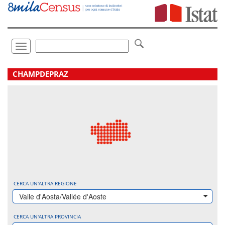
Vai
direttamente
a:
Contenuto
Ricerca
Toggle
navigation
.
CHAMPDEPRAZ
CERCA UN'ALTRA REGIONE
Valle d'Aosta/Vallée d'Aoste
CERCA UN'ALTRA PROVINCIA