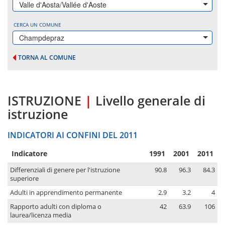
Valle d'Aosta/Vallée d'Aoste
CERCA UN COMUNE
Champdepraz
TORNA AL COMUNE
ISTRUZIONE
|
Livello generale di
istruzione
INDICATORI AI CONFINI DEL 2011
Indicatore
1991
2001
2011
Differenziali di genere per l'istruzione
90.8
96.3
84.3
superiore
Adulti in apprendimento permanente
2.9
3.2
4
Rapporto adulti con diploma o
42
63.9
106
laurea/licenza media