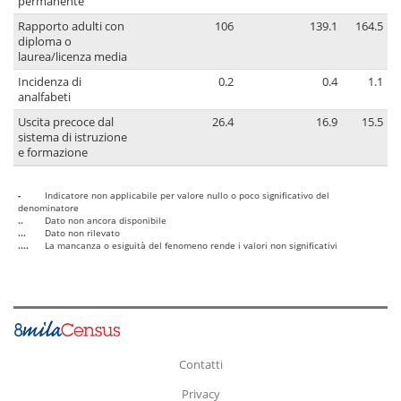
permanente
Rapporto adulti con
106
139.1
164.5
diploma o
laurea/licenza media
Incidenza di
0.2
0.4
1.1
analfabeti
Uscita precoce dal
26.4
16.9
15.5
sistema di istruzione
e formazione
-
Indicatore non applicabile per valore nullo o poco significativo del
denominatore
..
Dato non ancora disponibile
...
Dato non rilevato
....
La mancanza o esiguità del fenomeno rende i valori non significativi
Contatti
Privacy