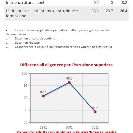
Incidenza di analfabeti
0.2
0
0.2
Uscita precoce dal sistema di istruzione e
33.3
29.7
26.4
formazione
-
Indicatore non applicabile per valore nullo o poco significativo del
denominatore
..
Dato non ancora disponibile
...
Dato non rilevato
....
La mancanza o esiguità del fenomeno rende i valori non significativi
Differenziali di genere per l'istruzione superiore
100
96.3
95
90.8
90
84.3
85
80
1991
2001
2011
Rapporto adulti con diploma o laurea/licenza media