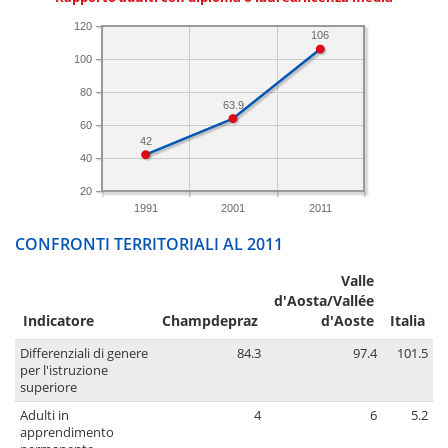
120
106
100
80
63.9
60
42
40
20
1991
2001
2011
CONFRONTI TERRITORIALI AL 2011
Valle
d'Aosta/Vallée
Indicatore
Champdepraz
d'Aoste
Italia
Differenziali di genere
84.3
97.4
101.5
per l'istruzione
superiore
Adulti in
4
6
5.2
apprendimento